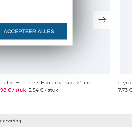
ACCEPTEER ALLES
Stoffen Hemmers Hand measure 20 cm
Prym 
,98 € / stuk
2,54 € / stuk
7,73 €
r ervaring