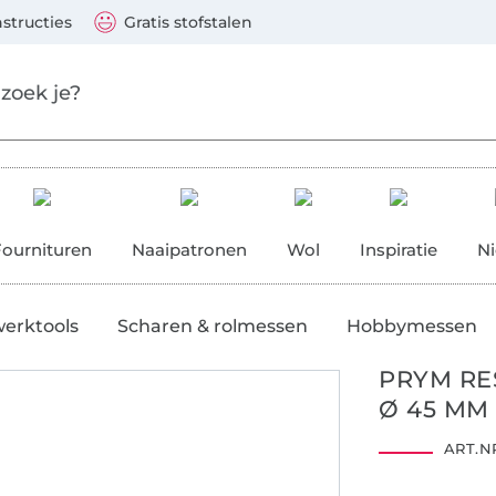
aar de hoofdinhoud gaan
Ga verder met zoek
 Visa, Mastercard, PayPal, iDeal, Vooruitbetaling via b
nstructies
Gratis stofstalen
res
Fournituren
Naaipatronen
Wol
Inspiratie
N
werktools
Scharen & rolmessen
Hobbymessen
PRYM RE
Ø 45 MM
ART.NR