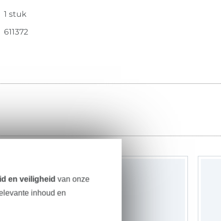
1 stuk
611372
-22%
d en veiligheid
van onze
relevante inhoud en