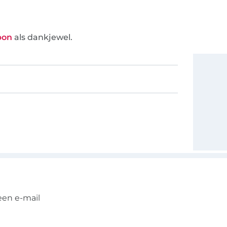
bon
als dankjewel.
een e-mail