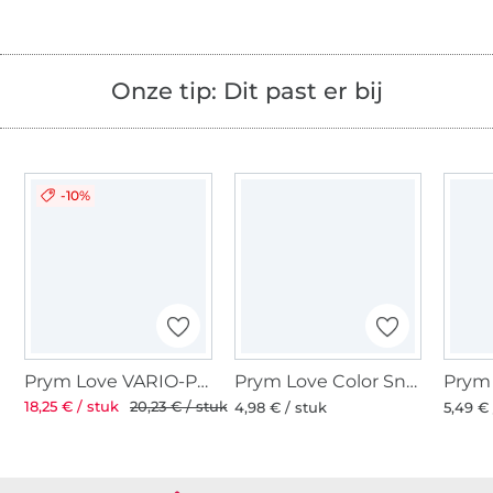
Onze tip: Dit past er bij
-10%
Prym Love VARIO-Pliers
Prym Love Color Snaps Mini Tool Set
18,25 € / stuk
20,23 € / stuk
4,98 € / stuk
5,49 € 
Meer dan 1.8 miljoen meter stof klaar voor verzending