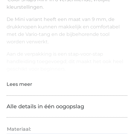
kleurstellingen.
De Mini variant heeft een maat van 9 mm, de
drukknopen kunnen makkelijk en comfortabel
met de Vario-tang en de bijbehorende tool
worden verwerkt.
Aan de verpakking is een stap-voor-stap
handleiding toegevoegd; dit maakt het ook heel
geschikt voor beginners.
Alle details in één oogopslag
Materiaal: