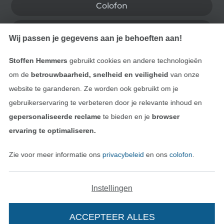
Colofon
Algemene voorwaarden
Wij passen je gegevens aan je behoeften aan!
Privacy
Stoffen Hemmers
gebruikt cookies en andere technologieën
om de
betrouwbaarheid, snelheid en veiligheid
van onze
Recht op retournering
website te garanderen. Ze worden ook gebruikt om je
Contact
gebruikerservaring te verbeteren door je relevante inhoud en
gepersonaliseerde reclame
te bieden en je
browser
Bestelling herroepen
ervaring te optimaliseren.
Zie voor meer informatie ons
privacybeleid
en ons
colofon
.
Vind meer inspiratie
Instellingen
ACCEPTEER ALLES