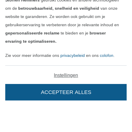
Stoffen Hemmers
gebruikt cookies en andere technologieën
om de
betrouwbaarheid, snelheid en veiligheid
van onze
Colofon
website te garanderen. Ze worden ook gebruikt om je
gebruikerservaring te verbeteren door je relevante inhoud en
Algemene voorwaarden
gepersonaliseerde reclame
te bieden en je
browser
ervaring te optimaliseren.
Privacy
Zie voor meer informatie ons
privacybeleid
en ons
colofon
.
Recht op retournering
Contact
Instellingen
Bestelling herroepen
ACCEPTEER ALLES
Vind meer inspiratie