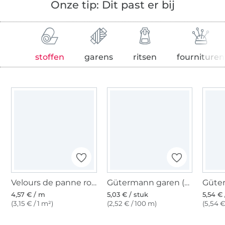
Onze tip: Dit past er bij
stoffen
garens
ritsen
fournituren
Velours de panne rood
Gütermann garen (491)
4,57 € / m
5,03 € / stuk
5,54 € 
(3,15 € / 1 m²)
(2,52 € / 100 m)
(5,54 €
Meer dan 1.8 miljoen meter stof klaar voor verzending