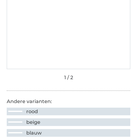
Andere varianten:
rood
beige
blauw