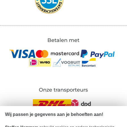
Betalen met
Onze transporteurs
Wij passen je gegevens aan je behoeften aan!
Wissel naar de Duitse shop