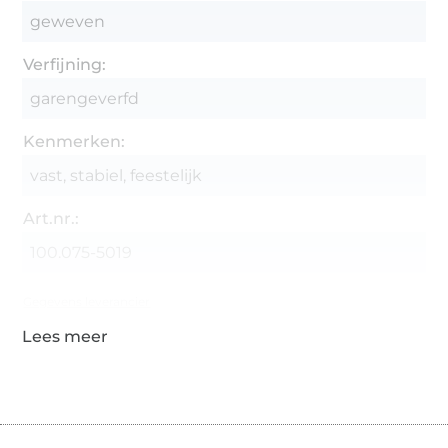
geweven
Verfijning:
garengeverfd
Kenmerken:
vast, stabiel, feestelijk
Art.nr.:
100.075-5019
Gegevens leverancier