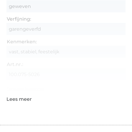
geweven
Verfijning:
garengeverfd
Kenmerken:
vast, stabiel, feestelijk
Art.nr.:
100.075-5026
Gegevens leverancier