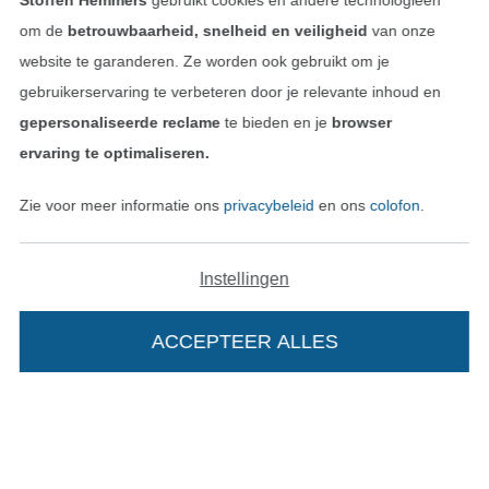
Stoffen Hemmers
gebruikt cookies en andere technologieën
om de
betrouwbaarheid, snelheid en veiligheid
van onze
Colofon
website te garanderen. Ze worden ook gebruikt om je
gebruikerservaring te verbeteren door je relevante inhoud en
Algemene voorwaarden
gepersonaliseerde reclame
te bieden en je
browser
ervaring te optimaliseren.
Privacy
Zie voor meer informatie ons
privacybeleid
en ons
colofon
.
Recht op retournering
Contact
Instellingen
Bestelling herroepen
ACCEPTEER ALLES
Vind meer inspiratie