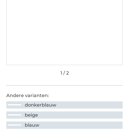
Andere varianten:
donkerblauw
beige
blauw