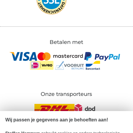
Betalen met
Onze transporteurs
Wij passen je gegevens aan je behoeften aan!
Wissel naar de Duitse shop