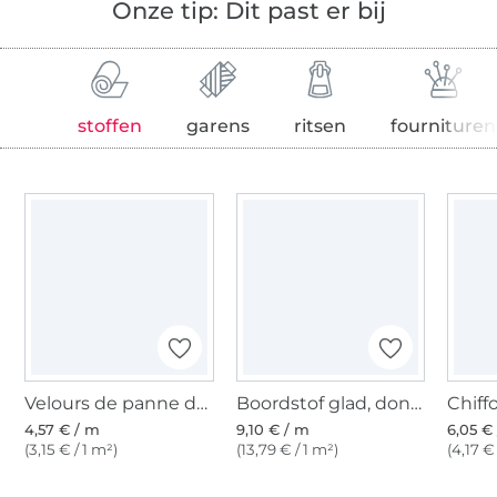
Onze tip: Dit past er bij
stoffen
garens
ritsen
fournituren
Velours de panne donkerblauw
Boordstof glad, donkerblauw
4,57 € / m
9,10 € / m
6,05 €
(3,15 € / 1 m²)
(13,79 € / 1 m²)
(4,17 €
Meer dan 1.8 miljoen meter stof klaar voor verzending