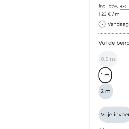
incl. btw,
excl
1,22 € / m
Vandaag b
Vul de beno
0,5 m
1 m
2 m
Vrije invoe