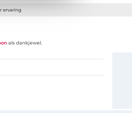
r ervaring
bon
als dankjewel.