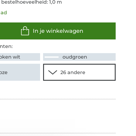
 bestelhoeveelheid: 1,0 m
aad
In je winkelwagen
nten:
oken wit
oudgroen
oze