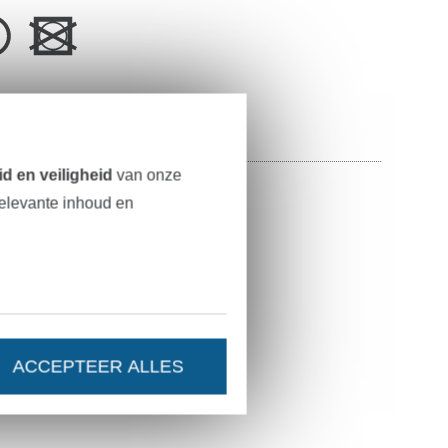
slag
d en veiligheid
van onze
toen, 40% polyethyleen
relevante inhoud en
en wit
ACCEPTEER ALLES