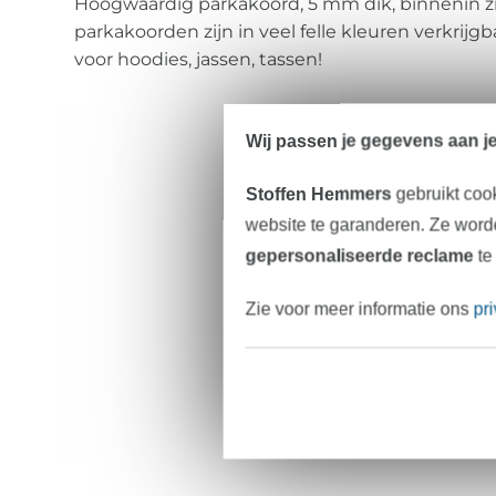
Hoogwaardig parkakoord, 5 mm dik, binnenin zi
parkakoorden zijn in veel felle kleuren verkrijgba
voor hoodies, jassen, tassen!
Wij passen je gegevens aan j
Stoffen Hemmers
gebruikt coo
website te garanderen. Ze worde
gepersonaliseerde reclame
te
Zie voor meer informatie ons
pr