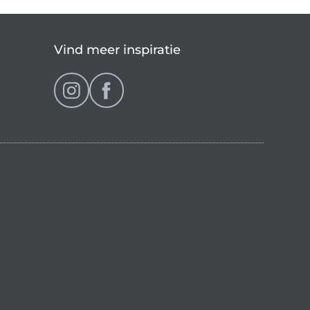
Vind meer inspiratie
op (momenteel gekozen)
ranse shop