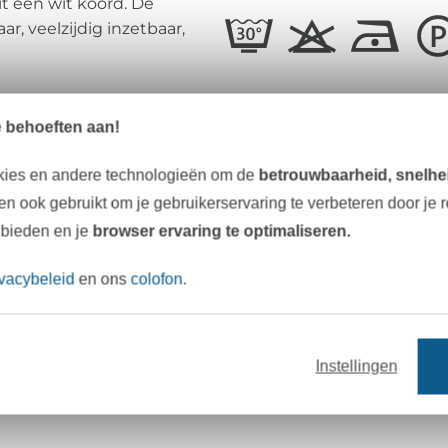
t een wit koord. De
ar, veelzijdig inzetbaar,
Alle details in één oogop
e behoeften aan!
kies en andere technologieën om de
betrouwbaarheid, snelhei
Materiaal:
60% ka
n ook gebruikt om je gebruikerservaring te verbeteren door je 
 bieden en je
browser ervaring te optimaliseren.
Breedte:
5 mm
Kracht:
5 mm
ivacybeleid
en ons
colofon
.
Kleur:
gebrok
Art.nr.:
42280
Instellingen
Gegevens leverancier