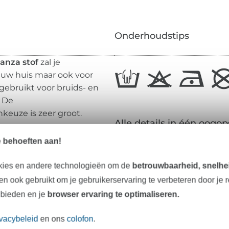
Onderhoudstips
anza stof
zal je
n uw huis maar ook voor
 gebruikt voor bruids- en
. De
nkeuze is zeer groot.
Alle details in één oogop
e behoeften aan!
Materiaal:
kies en andere technologieën om de
betrouwbaarheid, snelhei
n ook gebruikt om je gebruikerservaring te verbeteren door je 
Breedte:
 bieden en je
browser ervaring te optimaliseren.
Gewicht:
Kleur:
ivacybeleid
en ons
colofon
.