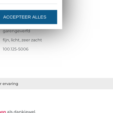
transparant, glad, glanzend
gladde grip, zacht
ACCEPTEER ALLES
geweven
garengeverfd
fijn, licht, zeer zacht
100.125-5006
r ervaring
bon
als dankjewel.