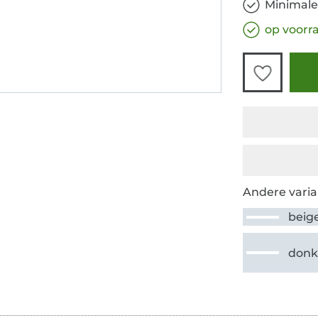
Minimale
op voorr
Andere varia
beig
donk