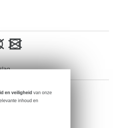
slag
100% nylon
d en veiligheid
van onze
relevante inhoud en
142 cm
21 g/m²
beige