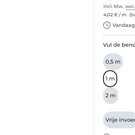
incl. btw,
excl
4,02 € / m
(ba
Vandaag b
Vul de beno
0,5 m
1 m
2 m
Vrije invoe