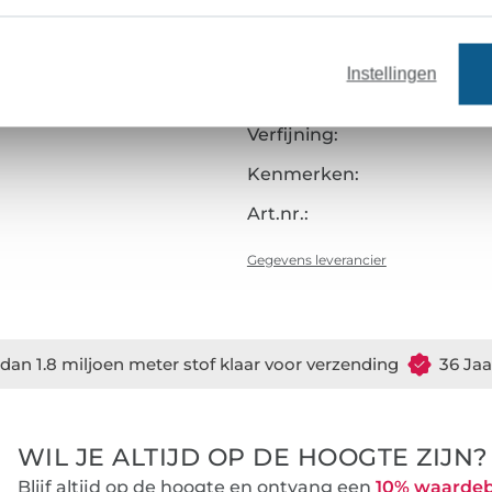
Oppervlak:
Grip:
Instellingen
Fabricagewijze:
Verfijning:
Kenmerken:
Art.nr.:
Gegevens leverancier
dan 1.8 miljoen meter stof klaar voor verzending
36 Jaa
WIL JE ALTIJD OP DE HOOGTE ZIJN?
Blijf altijd op de hoogte en ontvang een
10% waarde