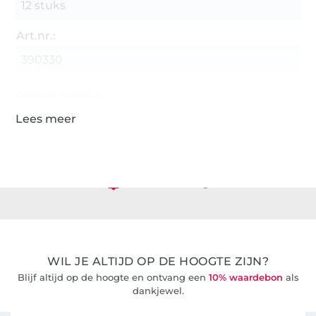
12 stuks
Art.nr.:
390330
Gegevens leverancier
Meer dan 1.8 miljoen meter stof klaar voor verzending
36 Jaar ervaring
WIL JE ALTIJD OP DE HOOGTE ZIJN?
Blijf altijd op de hoogte en ontvang een
10% waardebon
als
dankjewel.