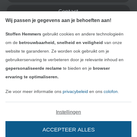
Contact
Wij passen je gegevens aan je behoeften aan!
Bestelling herroepen
Stoffen Hemmers
gebruikt cookies en andere technologieën
om de
betrouwbaarheid, snelheid en veiligheid
van onze
website te garanderen. Ze worden ook gebruikt om je
Vind meer inspiratie
gebruikerservaring te verbeteren door je relevante inhoud en
gepersonaliseerde reclame
te bieden en je
browser
ervaring te optimaliseren.
Zie voor meer informatie ons
privacybeleid
en ons
colofon
.
Instellingen
ACCEPTEER ALLES
Wissel naar de Nederlands
Wissel naar de Fra
Nederlands
Français