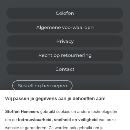
Colofon
Algemene voorwaarden
Privacy
Recht op retournering
Contact
Bestelling herroepen
Wij passen je gegevens aan je behoeften aan!
Vind meer inspiratie
Stoffen Hemmers
gebruikt cookies en andere technologieën
om de
betrouwbaarheid, snelheid en veiligheid
van onze
website te garanderen. Ze worden ook gebruikt om je