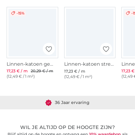
-15%
-
Linnen-katoen gemêleerd, grijs
Linnen-katoen streep gemêleerd, grijs
17,23 € / m
20,29 € / m
17,23 €
17,23 € / m
(12,49 € / 1 m²)
(12,49 
(12,49 € / 1 m²)
Meer dan 1.8 miljoen meter stof klaar voor verzending
36 Jaar ervaring
WIL JE ALTIJD OP DE HOOGTE ZIJN?
Blijf altijd op de hoogte en ontvang een
10% waardebon
als