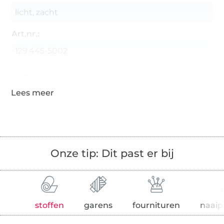
licht, zacht
Art.nr.:
129.445-5002
Gegevens leverancier
Onze tip: Dit past er bij
stoffen
garens
fournituren
naaip