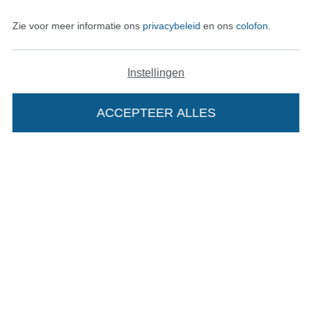
Zie voor meer informatie ons
privacybeleid
en ons
colofon
.
Recht op retournering
Contact
Instellingen
Bestelling herroepen
ACCEPTEER ALLES
Vind meer inspiratie