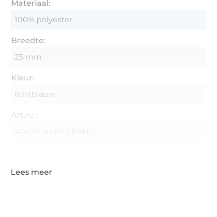
Materiaal:
100% polyester
Breedte:
25 mm
Kleur:
lichtblauw
Art.nr.:
40429-HAKENBAND
Gegevens leverancier
Meer dan 1.8 miljoen meter stof klaar voor verzending