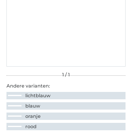
Andere varianten:
lichtblauw
blauw
oranje
rood