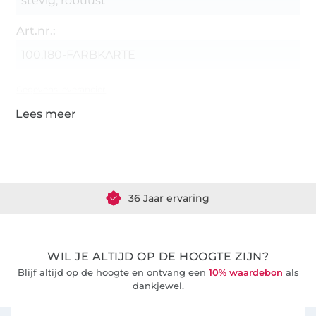
stevig, robuust
Art.nr.:
100.180-FARBKARTE
Gegevens leverancier
Meer dan 1.8 miljoen meter stof klaar voor verzending
36 Jaar ervaring
WIL JE ALTIJD OP DE HOOGTE ZIJN?
Blijf altijd op de hoogte en ontvang een
10% waardebon
als
dankjewel.
Schrijf je in voor de Stoffen Hemmers nieuwsbrief