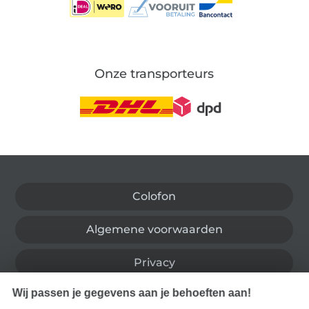
Onze transporteurs
Wissel naar de Duitse shop
Colofon
Algemene voorwaarden
Privacy
Wij passen je gegevens aan je behoeften aan!
Recht op retournering