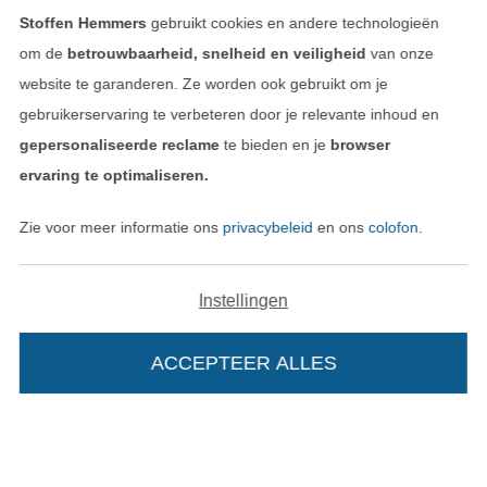
Stoffen Hemmers
gebruikt cookies en andere technologieën
Contact
om de
betrouwbaarheid, snelheid en veiligheid
van onze
website te garanderen. Ze worden ook gebruikt om je
Bestelling herroepen
gebruikerservaring te verbeteren door je relevante inhoud en
gepersonaliseerde reclame
te bieden en je
browser
ervaring te optimaliseren.
Vind meer inspiratie
Zie voor meer informatie ons
privacybeleid
en ons
colofon
.
Instellingen
ACCEPTEER ALLES
Wissel naar de Nederlands
Wissel naar de Fra
Nederlands
Français