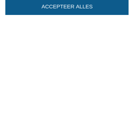
ACCEPTEER ALLES
Algemene voorwaarden
Privacy
Recht op retournering
Contact
Bestelling herroepen
Vind meer inspiratie