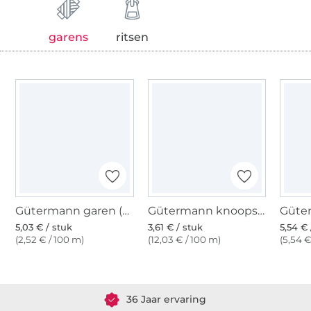
garens
ritsen
Gütermann garen (800) wit
Gütermann knoopsgatgaren (800) wit
5,03 € / stuk
3,61 € / stuk
5,54 € 
(2,52 € / 100 m)
(12,03 € / 100 m)
(5,54 €
Meer dan 1.8 miljoen meter stof klaar voor verzending
36 Jaar ervaring