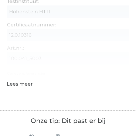
Testinstituut:
Hohenstein HTTI
Certificaatnummer:
12.0.10316
Art.nr.:
100.041_5003
Gegevens leverancier
Onze tip: Dit past er bij