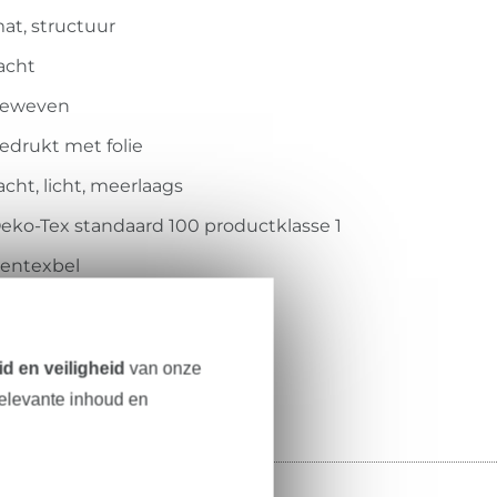
at, structuur
acht
eweven
edrukt met folie
acht, licht, meerlaags
eko-Tex standaard 100 productklasse 1
entexbel
909104
2684-063
d en veiligheid
van onze
relevante inhoud en