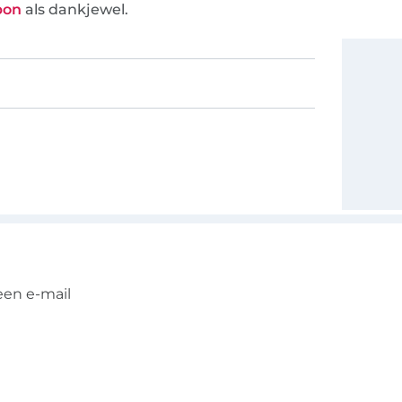
bon
als dankjewel.
een e-mail