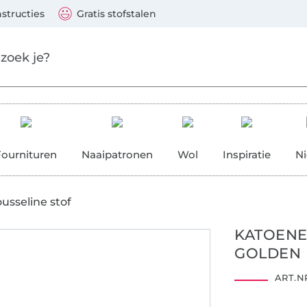
aar de hoofdinhoud gaan
Ga verder met zoek
 Visa, Mastercard, PayPal, iDeal, Vooruitbetaling via b
nstructies
Gratis stofstalen
res
Fournituren
Naaipatronen
Wol
Inspiratie
N
usseline stof
KATOENE
GOLDEN 
ART.NR
1909104
Centexbel