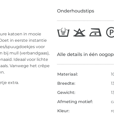
Onderhoudstips
 pure katoen in mooie
oet in eerste instantie
es/spuugdoekjes voor
 bij mull (verbandgaas),
Alle details in één oogop
aaid. Ideaal voor lichte
sjaals. Vanwege het crêpe
en.
Materiaal:
1
je extra.
Breedte:
1
Gewicht:
1
Afmeting motief:
c
Kleur:
r