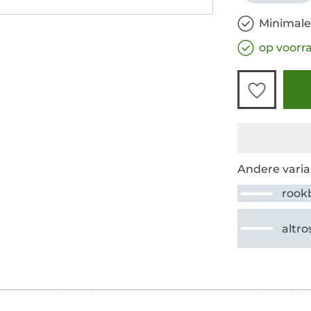
Minimale
op voorr
Andere varia
rook
altro