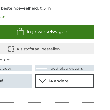
 bestelhoeveelheid: 0,5 m
aad
In je winkelwagen
nten:
blauw
oud blauwpaars
sé