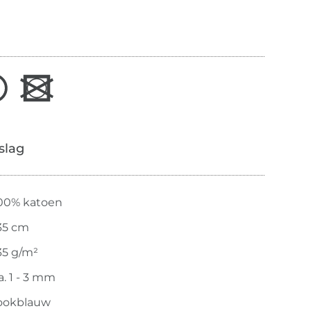
slag
00% katoen
35 cm
35 g/m²
a. 1 - 3 mm
ookblauw