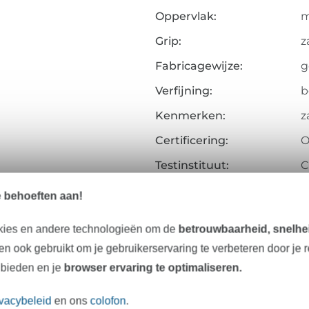
Oppervlak:
m
Grip:
z
Fabricagewijze:
g
Verfijning:
b
Kenmerken:
z
Certificering:
O
Testinstituut:
C
Certificaatnummer:
1
e behoeften aan!
Art.nr.:
1
kies en andere technologieën om de
betrouwbaarheid, snelhei
Gegevens leverancier
n ook gebruikt om je gebruikerservaring te verbeteren door je 
 bieden en je
browser ervaring te optimaliseren.
ivacybeleid
en ons
colofon
.