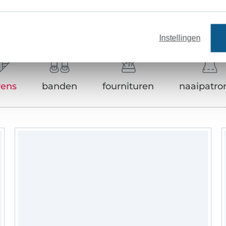
Onze tip: Dit past er bij
Instellingen
rens
banden
fournituren
naaipatro