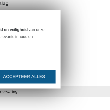
slag
100% katoen
d en veiligheid
van onze
7 mm
relevante inhoud en
ca. 7 mm
marineblauw
43959
ACCEPTEER ALLES
r ervaring