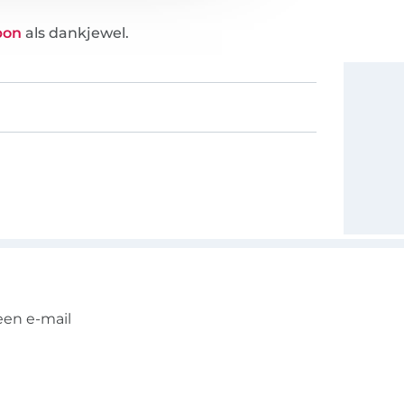
bon
als dankjewel.
een e-mail