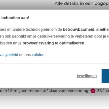
Alle details in één oogop
e behoeften aan!
Materiaal:
kies en andere technologieën om de
betrouwbaarheid, snelhei
Breedte:
n ook gebruikt om je gebruikerservaring te verbeteren door je 
Kracht:
 bieden en je
browser ervaring te optimaliseren.
Kleur:
ivacybeleid
en ons
colofon
.
Art.nr.:
Gegevens leverancier
Instellingen
dan 1.8 miljoen meter stof klaar voor verzending
36 Jaa