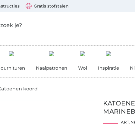
aar de hoofdinhoud gaan
Ga verder met zoek
 Visa, Mastercard, PayPal, iDeal, Vooruitbetaling via b
nstructies
Gratis stofstalen
res
Fournituren
Naaipatronen
Wol
Inspiratie
N
Katoenen koord
KATOENE
MARINEB
ART.NR