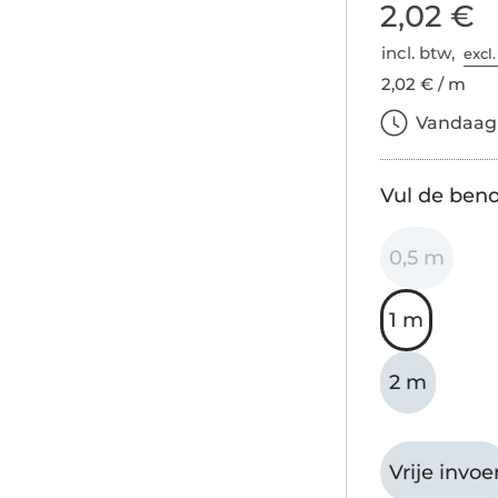
2,02 €
incl. btw,
excl
2,02 € / m
Vandaag b
Vul de beno
0,5 m
1 m
2 m
Vrije invoe