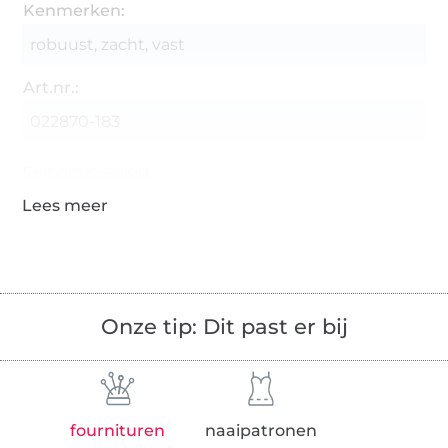
Kenmerken:
robuust, zacht, vast
Art.nr.:
022870-183
Gegevens leverancier
Onze tip: Dit past er bij
fournituren
naaipatronen