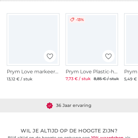
-13%
Prym Love markeerpotlood, fuchsia
Prym Love Plastic-headed pins 50 pcs.
7,73 € / stuk
8,85 € / stuk
13,12 € / stuk
5,49 € 
Meer dan 1.8 miljoen meter stof klaar voor verzending
36 Jaar ervaring
WIL JE ALTIJD OP DE HOOGTE ZIJN?
Blijf altijd op de hoogte en ontvang een
10% waardebon
als