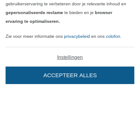
gebruikerservaring te verbeteren door je relevante inhoud en
gepersonaliseerde reclame
te bieden en je
browser
Recht op retournering
ervaring te optimaliseren.
Contact
Zie voor meer informatie ons
privacybeleid
en ons
colofon
.
Bestelling herroepen
Instellingen
Vind meer inspiratie
ACCEPTEER ALLES