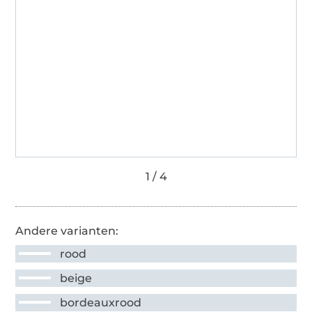
Andere varianten:
rood
beige
bordeauxrood