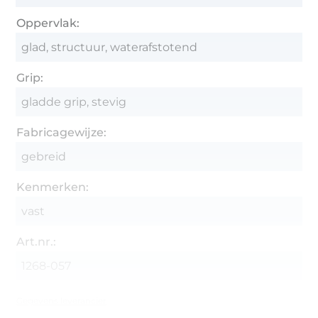
Oppervlak:
glad, structuur, waterafstotend
Grip:
gladde grip, stevig
Fabricagewijze:
gebreid
Kenmerken:
vast
Art.nr.:
1268-057
Gegevens leverancier