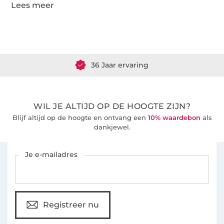
Meer dan 1.8 miljoen meter stof klaar voor verzending
36 Jaar ervaring
WIL JE ALTIJD OP DE HOOGTE ZIJN?
Blijf altijd op de hoogte en ontvang een
10% waardebon
als
dankjewel.
Schrijf je in voor de Stoffen Hemmers nieuwsbrief
Je e-mailadres
Registreer nu