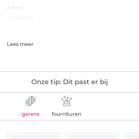
Art.nr.:
K-474646
Gegevens leverancier
Onze tip: Dit past er bij
garens
fournituren