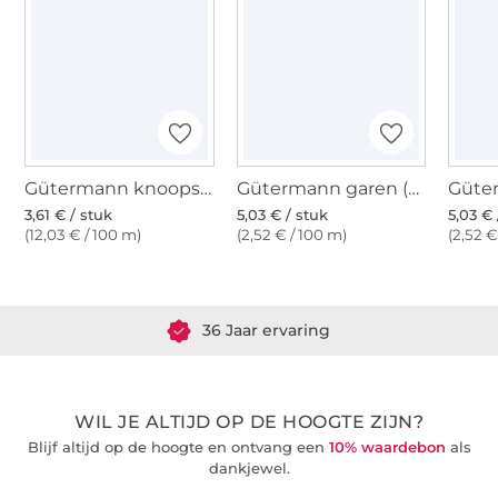
Gütermann knoopsgatgaren (800) wit
Gütermann garen (800) wit
3,61 € / stuk
5,03 € / stuk
5,03 € 
(12,03 € / 100 m)
(2,52 € / 100 m)
(2,52 €
Meer dan 1.8 miljoen meter stof klaar voor verzending
36 Jaar ervaring
WIL JE ALTIJD OP DE HOOGTE ZIJN?
Blijf altijd op de hoogte en ontvang een
10% waardebon
als
dankjewel.