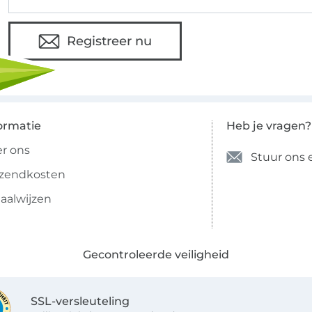
Registreer nu
ormatie
Heb je vragen?
r ons
Stuur ons 
rzendkosten
aalwijzen
Gecontroleerde veiligheid
SSL-versleuteling