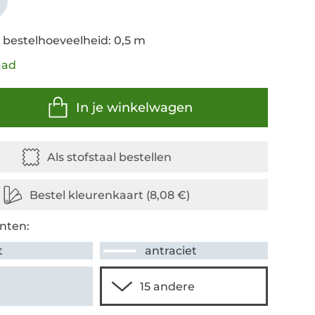
r
 bestelhoeveelheid: 0,5 m
aad
In je winkelwagen
nten:
t
antraciet
r