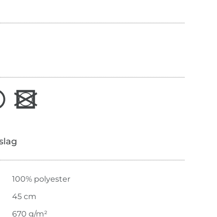
slag
100% polyester
45 cm
670 g/m²