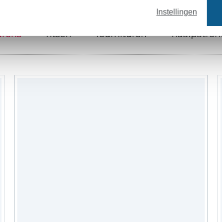
Instellingen
arens
ritsen
fournituren
naaipatron