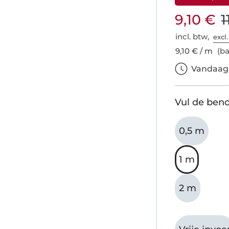
9,10 €
1
incl. btw,
excl
9,10 € / m
(ba
Vandaag b
Vul de beno
0,5 m
1 m
2 m