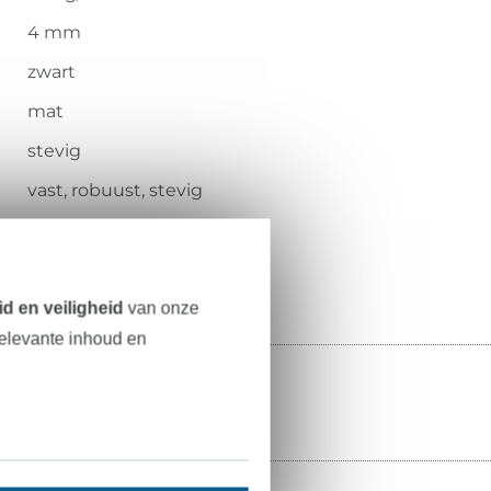
4 mm
zwart
mat
stevig
vast, robuust, stevig
100.180-5001
d en veiligheid
van onze
relevante inhoud en