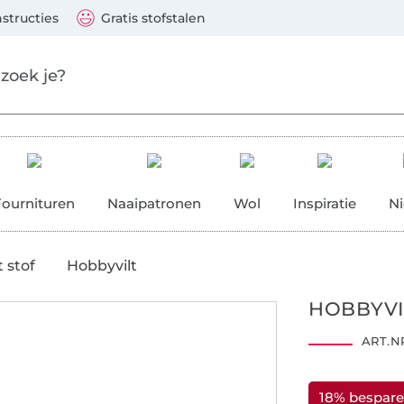
aar de hoofdinhoud gaan
Ga verder met zoek
 Visa, Mastercard, PayPal, iDeal, Vooruitbetaling via b
nstructies
Gratis stofstalen
res
Fournituren
Naaipatronen
Wol
Inspiratie
N
t stof
Hobbyvilt
HOBBYVI
ART.NR
18% bespar