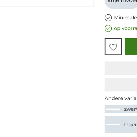
Vrije invoe
Minimale
op voorr
Andere varia
zwar
lege