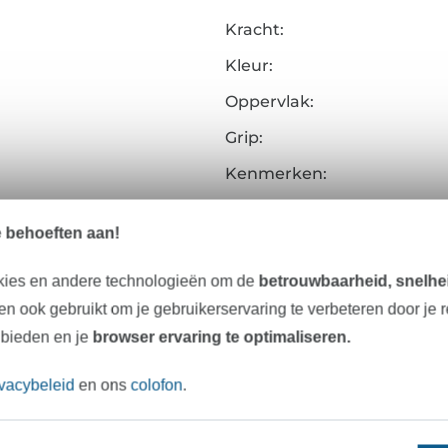
Kracht:
Kleur:
Oppervlak:
Grip:
Kenmerken:
Art.nr.:
e behoeften aan!
Gegevens leverancier
kies en andere technologieën om de
betrouwbaarheid, snelhei
n ook gebruikt om je gebruikerservaring te verbeteren door je 
 bieden en je
browser ervaring te optimaliseren.
Onze tip: Dit past er bij
ivacybeleid
en ons
colofon
.