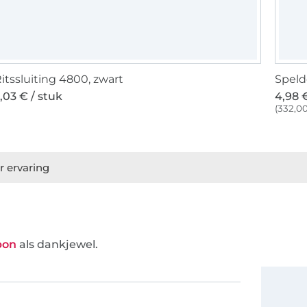
itssluiting 4800, zwart
Speld
,03 € / stuk
4,98 €
(332,00
r ervaring
bon
als dankjewel.