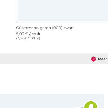
Gütermann garen (000) zwart
5,03 € / stuk
(2,52 € / 100 m)
Meer 
Schrijf je in voor de Stoffen Hemmers nieuwsbrief