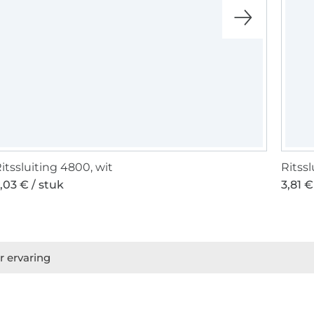
itssluiting 4800, wit
Ritssl
,03 € / stuk
3,81 €
r ervaring