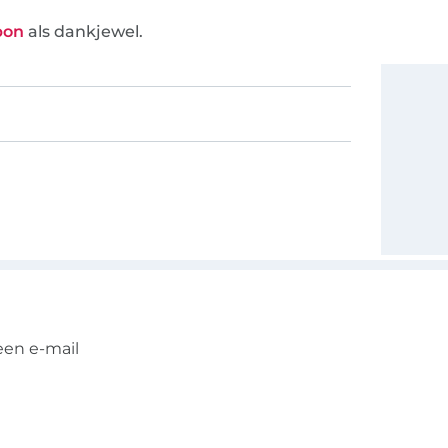
bon
als dankjewel.
een e-mail