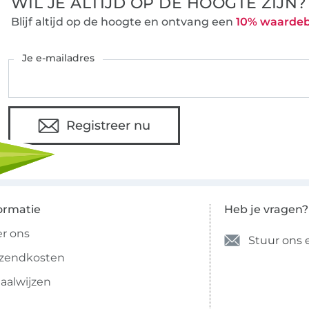
WIL JE ALTIJD OP DE HOOGTE ZIJN?
Blijf altijd op de hoogte en ontvang een
10% waarde
Je e-mailadres
Registreer nu
ormatie
Heb je vragen?
r ons
Stuur ons 
rzendkosten
aalwijzen