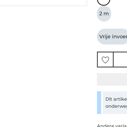
2 m
Vrije invoe
Dit artik
onderwe
Andere varia