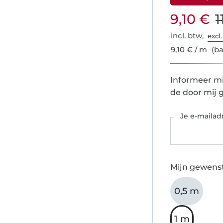
9,10 €
1
incl. btw,
excl
9,10 € / m
(ba
Informeer mij
de door mij 
Je e-mailad
Mijn gewenst
0,5 m
1 m