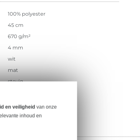
100% polyester
45 cm
670 g/m²
4 mm
wit
mat
stevig
vast, robuust, stevig
100.180-5003
d en veiligheid
van onze
relevante inhoud en