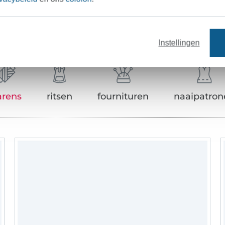
Onze tip: Dit past er bij
Instellingen
arens
ritsen
fournituren
naaipatron