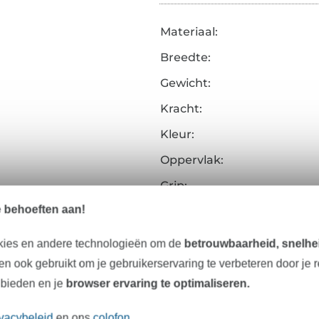
Materiaal:
Breedte:
Gewicht:
Kracht:
Kleur:
Oppervlak:
Grip:
e behoeften aan!
Kenmerken:
Art.nr.:
kies en andere technologieën om de
betrouwbaarheid, snelhei
n ook gebruikt om je gebruikerservaring te verbeteren door je 
Gegevens leverancier
 bieden en je
browser ervaring te optimaliseren.
ivacybeleid
en ons
colofon
.