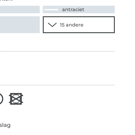
antraciet
r
slag