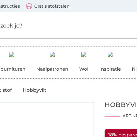
aar de hoofdinhoud gaan
Ga verder met zoek
 Visa, Mastercard, PayPal, iDeal, Vooruitbetaling via b
nstructies
Gratis stofstalen
res
Fournituren
Naaipatronen
Wol
Inspiratie
N
t stof
Hobbyvilt
HOBBYVI
ART.NR
18% bespar