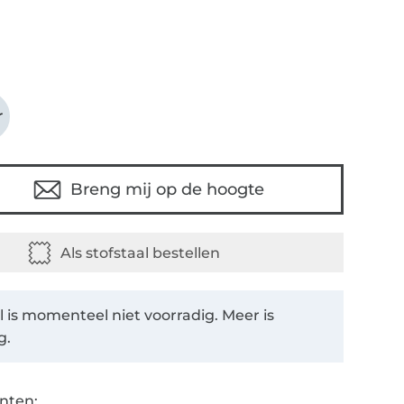
r
Breng mij op de hoogte
el is momenteel niet voorradig. Meer is
g.
nten: