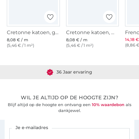
Cretonne katoen, grijs
Cretonne katoen, muisgrijs
14,18 
8,08 € / m
8,08 € / m
(8,86 €
(5,46 € / 1 m²)
(5,46 € / 1 m²)
Meer dan 1.8 miljoen meter stof klaar voor verzending
36 Jaar ervaring
WIL JE ALTIJD OP DE HOOGTE ZIJN?
Blijf altijd op de hoogte en ontvang een
10% waardebon
als
dankjewel.
Schrijf je in voor de Stoffen Hemmers nieuwsbrief
Je e-mailadres