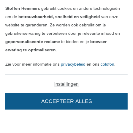
Stoffen Hemmers
gebruikt cookies en andere technologieën
Onze transporteurs
om de
betrouwbaarheid, snelheid en veiligheid
van onze
website te garanderen. Ze worden ook gebruikt om je
gebruikerservaring te verbeteren door je relevante inhoud en
gepersonaliseerde reclame
te bieden en je
browser
ervaring te optimaliseren.
Wissel naar de Duitse shop
Zie voor meer informatie ons
privacybeleid
en ons
colofon
.
Colofon
Algemene voorwaarden
Instellingen
Privacy
ACCEPTEER ALLES
Recht op retournering
Contact