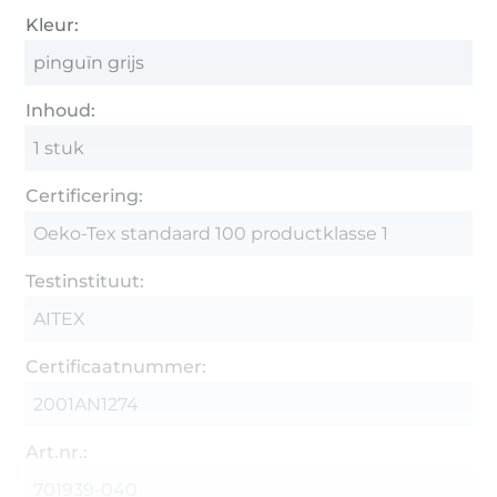
Kleur:
pinguïn grijs
Inhoud:
1 stuk
Certificering:
Oeko-Tex standaard 100 productklasse 1
Testinstituut:
AITEX
Certificaatnummer:
2001AN1274
Art.nr.:
701939-040