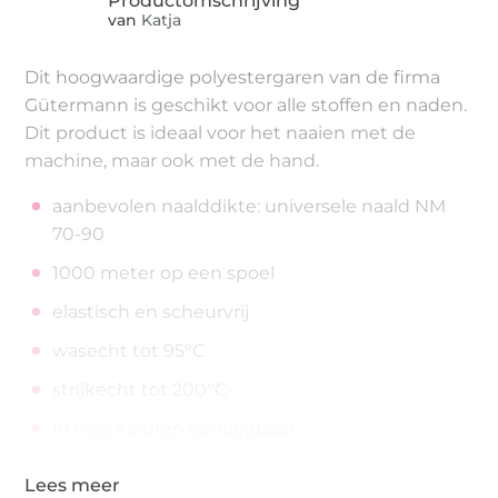
van
Katja
Dit hoogwaardige polyestergaren van de firma
Gütermann is geschikt voor alle stoffen en naden.
Dit product is ideaal voor het naaien met de
machine, maar ook met de hand.
aanbevolen naalddikte: universele naald NM
70-90
1000 meter op een spoel
elastisch en scheurvrij
wasecht tot 95°C
strijkecht tot 200°C
In vele kleuren verkrijgbaar