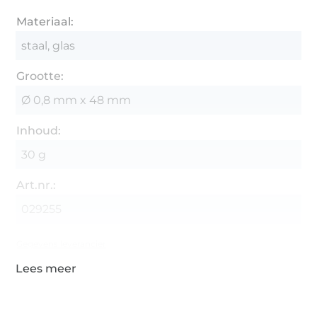
Materiaal:
staal, glas
Grootte:
Ø 0,8 mm x 48 mm
Inhoud:
30 g
Art.nr.:
029255
Gegevens leverancier