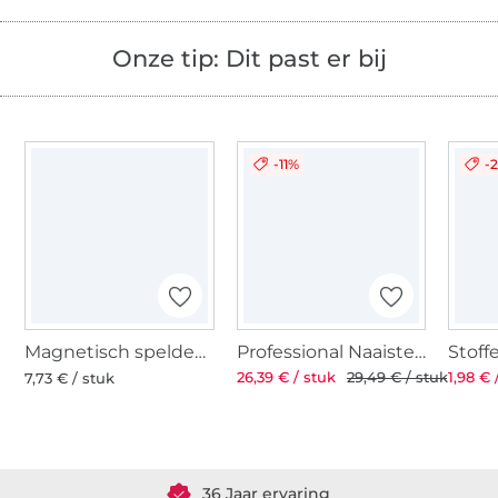
Onze tip: Dit past er bij
-11%
-
Magnetisch speldenkussen
Professional Naaistersschaar ST 8'' 21 cm
26,39 € / stuk
29,49 € / stuk
1,98 € 
7,73 € / stuk
Meer dan 1.8 miljoen meter stof klaar voor verzending
36 Jaar ervaring