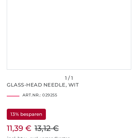
GLASS-HEAD NEEDLE, WIT
ART.NR.:
029255
13% besparen
11,39 €
13,12 €