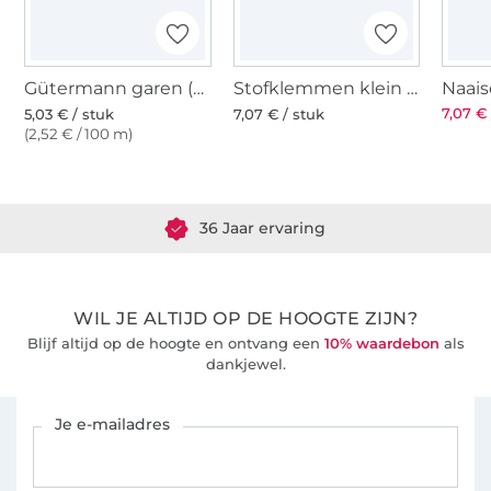
Gütermann garen (336)
Stofklemmen klein 20 st., veelkleurig
Naais
7,07 € 
5,03 € / stuk
7,07 € / stuk
(2,52 € / 100 m)
Meer dan 1.8 miljoen meter stof klaar voor verzending
36 Jaar ervaring
WIL JE ALTIJD OP DE HOOGTE ZIJN?
Blijf altijd op de hoogte en ontvang een
10% waardebon
als
dankjewel.
Schrijf je in voor de Stoffen Hemmers nieuwsbrief
Je e-mailadres