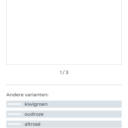
Andere varianten:
kiwigroen
oudroze
altrosé