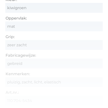
kiwigroen
Oppervlak:
mat
Grip:
zeer zacht
Fabricagewijze:
gebreid
Kenmerken:
pluizig, zacht, licht, elastisch
Art.nr.:
110.704-5434