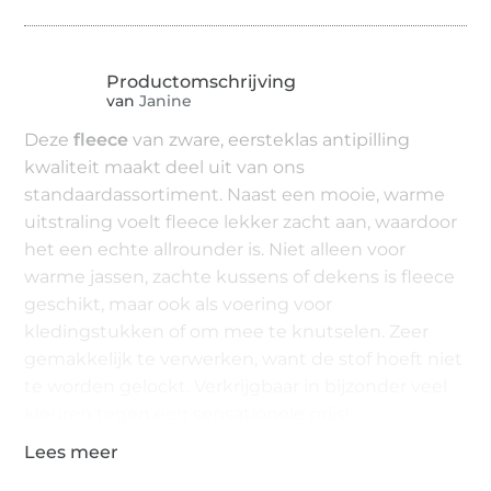
van
Janine
Deze
fleece
van zware, eersteklas antipilling
kwaliteit maakt deel uit van ons
standaardassortiment. Naast een mooie, warme
uitstraling voelt fleece lekker zacht aan, waardoor
het een echte allrounder is. Niet alleen voor
warme jassen, zachte kussens of dekens is fleece
geschikt, maar ook als voering voor
kledingstukken of om mee te knutselen. Zeer
gemakkelijk te verwerken, want de stof hoeft niet
te worden gelockt. Verkrijgbaar in bijzonder veel
kleuren tegen een sensationele prijs!