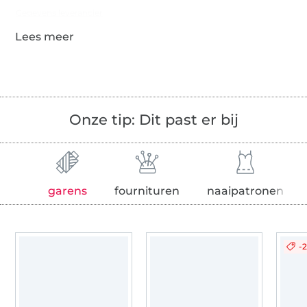
Gegevens leverancier
Onze tip: Dit past er bij
garens
fournituren
naaipatronen
-