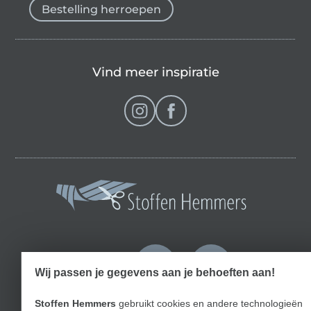
Bestelling herroepen
Vind meer inspiratie
Wissel naar de Nederlands
Wissel naar de Fra
Nederlands
Français
Wij passen je gegevens aan je behoeften aan!
Deutsch
Stoffen Hemmers
gebruikt cookies en andere technologieën