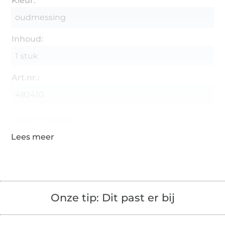
Kleur:
oudmessing
Inhoud:
1 stuk
Art.nr.:
482410
Gegevens leverancier
Onze tip: Dit past er bij