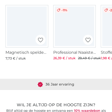
-11%
-
Magnetisch speldenkussen
Professional Naaistersschaar ST 8'' 21 cm
26,39 € / stuk
29,49 € / stuk
1,98 € 
7,73 € / stuk
Meer dan 1.8 miljoen meter stof klaar voor verzending
36 Jaar ervaring
WIL JE ALTIJD OP DE HOOGTE ZIJN?
Blijf altijd op de hoogte en ontvang een
10% waardebon
als