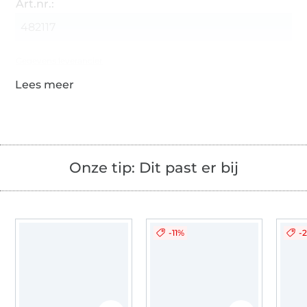
Art.nr.:
482117
Gegevens leverancier
Onze tip: Dit past er bij
-11%
-