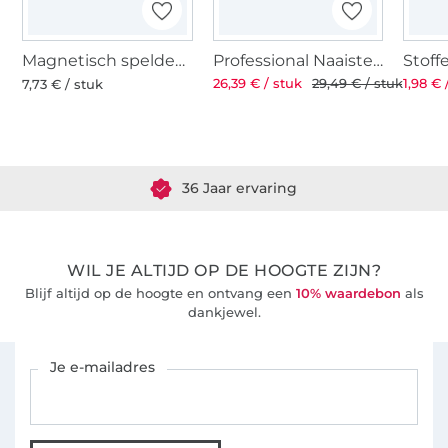
Magnetisch speldenkussen
Professional Naaistersschaar ST 8'' 21 cm
26,39 € / stuk
29,49 € / stuk
1,98 € 
7,73 € / stuk
Meer dan 1.8 miljoen meter stof klaar voor verzending
36 Jaar ervaring
WIL JE ALTIJD OP DE HOOGTE ZIJN?
Blijf altijd op de hoogte en ontvang een
10% waardebon
als
dankjewel.
Schrijf je in voor de Stoffen Hemmers nieuwsbrief
Je e-mailadres