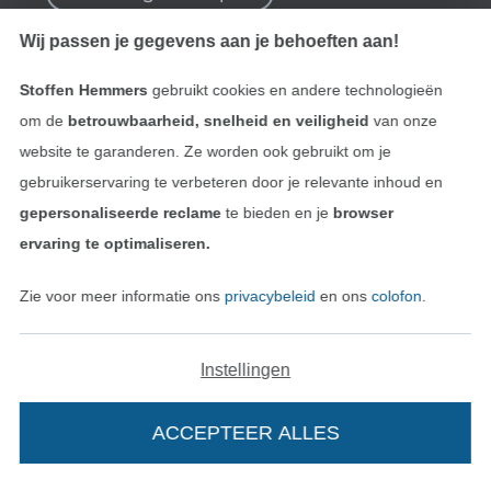
Wij passen je gegevens aan je behoeften aan!
Vind meer inspiratie
Stoffen Hemmers
gebruikt cookies en andere technologieën
om de
betrouwbaarheid, snelheid en veiligheid
van onze
website te garanderen. Ze worden ook gebruikt om je
gebruikerservaring te verbeteren door je relevante inhoud en
gepersonaliseerde reclame
te bieden en je
browser
ervaring te optimaliseren.
Zie voor meer informatie ons
privacybeleid
en ons
colofon
.
Instellingen
Wissel naar de Nederlands
Wissel naar de Fra
Nederlands
Français
ACCEPTEER ALLES
Deutsch