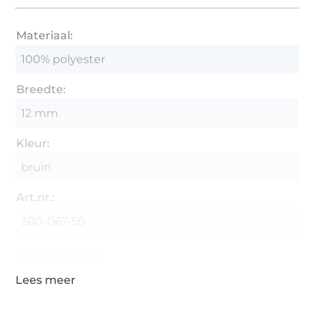
Materiaal:
100% polyester
Breedte:
12 mm
Kleur:
bruin
Art.nr.:
200-067-50
Gegevens leverancier