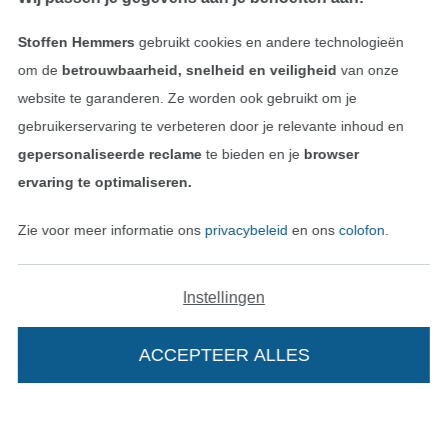
Stoffen Hemmers
gebruikt cookies en andere technologieën
om de
betrouwbaarheid, snelheid en veiligheid
van onze
website te garanderen. Ze worden ook gebruikt om je
gebruikerservaring te verbeteren door je relevante inhoud en
gepersonaliseerde reclame
te bieden en je
browser
ervaring te optimaliseren.
Wissel naar de Nederlands
Wissel naar de Fra
Nederlands
Français
Zie voor meer informatie ons
privacybeleid
en ons
colofon
.
Deutsch
Instellingen
ACCEPTEER ALLES