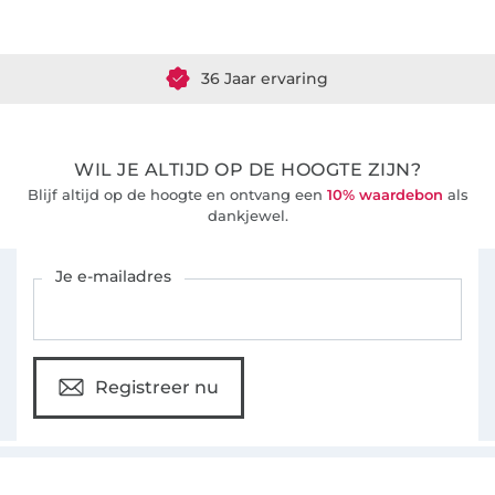
Meer dan 1.8 miljoen meter stof klaar voor verzending
36 Jaar ervaring
WIL JE ALTIJD OP DE HOOGTE ZIJN?
Blijf altijd op de hoogte en ontvang een
10% waardebon
als
dankjewel.
Schrijf je in voor de Stoffen Hemmers nieuwsbrief
Je e-mailadres
Registreer nu