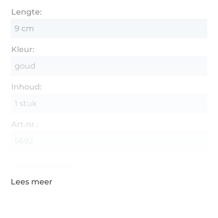
Lengte:
9 cm
Kleur:
goud
Inhoud:
1 stuk
Art.nr.:
5692
Gegevens leverancier
Meer dan 1.8 miljoen meter stof klaar voor verzending