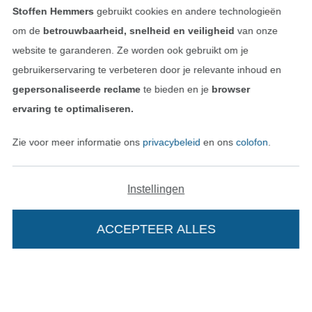
Stoffen Hemmers
gebruikt cookies en andere technologieën
om de
betrouwbaarheid, snelheid en veiligheid
van onze
website te garanderen. Ze worden ook gebruikt om je
gebruikerservaring te verbeteren door je relevante inhoud en
gepersonaliseerde reclame
te bieden en je
browser
ervaring te optimaliseren.
Wissel naar de Nederlands
Wissel naar de Fra
Nederlands
Français
Zie voor meer informatie ons
privacybeleid
en ons
colofon
.
Deutsch
Instellingen
ACCEPTEER ALLES