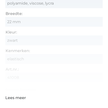
polyamide, viscose, lycra
Breedte:
22 mm
Kleur:
zwart
Kenmerken:
elastisch
Art.nr.:
41008
Gegevens leverancier