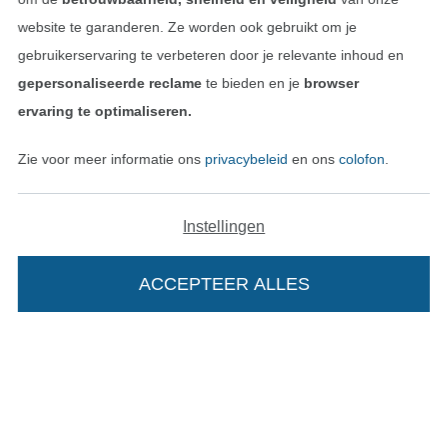
website te garanderen. Ze worden ook gebruikt om je
gebruikerservaring te verbeteren door je relevante inhoud en
gepersonaliseerde reclame
te bieden en je
browser
ervaring te optimaliseren.
Zie voor meer informatie ons
privacybeleid
en ons
colofon
.
Instellingen
Wissel naar de Nederlands
Wissel naar de Fra
Nederlands
Français
ACCEPTEER ALLES
Deutsch