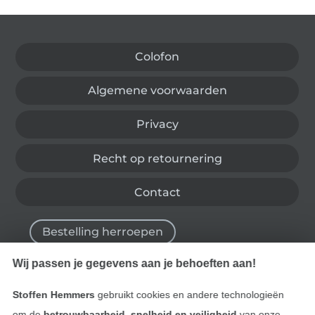
Wissel naar de Duitse shop
Colofon
Algemene voorwaarden
Privacy
Recht op retournering
Contact
Bestelling herroepen
Wij passen je gegevens aan je behoeften aan!
Vind meer inspiratie
Stoffen Hemmers
gebruikt cookies en andere technologieën
om de
betrouwbaarheid, snelheid en veiligheid
van onze