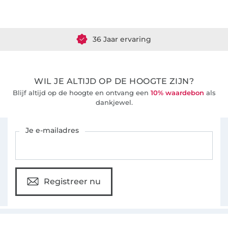
Meer dan 1.8 miljoen meter stof klaar voor verzending
36 Jaar ervaring
WIL JE ALTIJD OP DE HOOGTE ZIJN?
Blijf altijd op de hoogte en ontvang een
10% waardebon
als
dankjewel.
Schrijf je in voor de Stoffen Hemmers nieuwsbrief
Je e-mailadres
Registreer nu