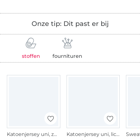
Onze tip: Dit past er bij
stoffen
fournituren
Katoenjersey uni, zwart
Katoenjersey uni, lichtturquoise
Sweat