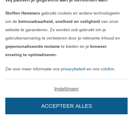
Vind meer inspiratie
Stoffen Hemmers
gebruikt cookies en andere technologieën
om de
betrouwbaarheid, snelheid en veiligheid
van onze
website te garanderen. Ze worden ook gebruikt om je
gebruikerservaring te verbeteren door je relevante inhoud en
gepersonaliseerde reclame
te bieden en je
browser
ervaring te optimaliseren.
Zie voor meer informatie ons
privacybeleid
en ons
colofon
.
Wissel naar de Nederlands
Wissel naar de Fra
Nederlands
Français
Instellingen
Deutsch
ACCEPTEER ALLES
In je winkelwagen