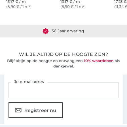
13,17 € / m
13,17 € / m
17,23 €
(8,90 € / 1 m²)
(8,90 € / 1 m²)
(11,34 
Meer dan 1.8 miljoen meter stof klaar voor verzending
36 Jaar ervaring
WIL JE ALTIJD OP DE HOOGTE ZIJN?
Blijf altijd op de hoogte en ontvang een
10% waardebon
als
dankjewel.
Schrijf je in voor de Stoffen Hemmers nieuwsbrief
Je e-mailadres
Registreer nu