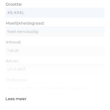
Grootte:
XS-XXXL
Moeilijkheidsgraad:
heel eenvoudig
Inhoud:
1 stuk
Art.nr.:
LP-E-BAT
Stofadvies:
Jersey stoffen
Gebreide stof
Sweatstof