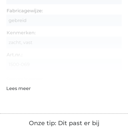
Fabricagewijze:
gebreid
Kenmerken:
zacht, vast
Art.nr.:
1500-069
Gegevens leverancier
Onze tip: Dit past er bij