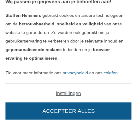
Wij passen je gegevens aan je behoeften aan!
Colofon
Stoffen Hemmers
gebruikt cookies en andere technologieën
Algemene voorwaarden
om de
betrouwbaarheid, snelheid en veiligheid
van onze
website te garanderen. Ze worden ook gebruikt om je
Privacy
gebruikerservaring te verbeteren door je relevante inhoud en
gepersonaliseerde reclame
te bieden en je
browser
Recht op retournering
ervaring te optimaliseren.
Contact
Zie voor meer informatie ons
privacybeleid
en ons
colofon
.
Bestelling herroepen
Instellingen
Vind meer inspiratie
ACCEPTEER ALLES