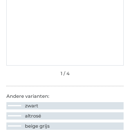
Andere varianten:
zwart
altrosé
beige grijs