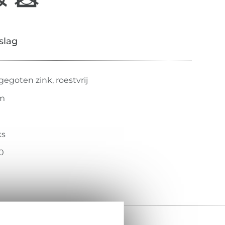
slag
egoten zink, roestvrij
m
ks
0