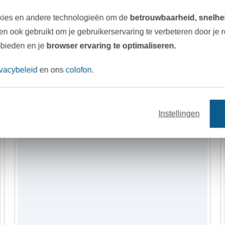
Onze tip: Dit past er bij
kies en andere technologieën om de
betrouwbaarheid, snelhei
n ook gebruikt om je gebruikerservaring te verbeteren door je 
 bieden en je
browser ervaring te optimaliseren.
-11%
ivacybeleid
en ons
colofon
.
Instellingen