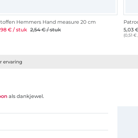
Stoffen Hemmers Hand measure 20 cm
Patro
,98 € / stuk
2,54 € / stuk
5,03 €
(0,51 € 
r ervaring
bon
als dankjewel.