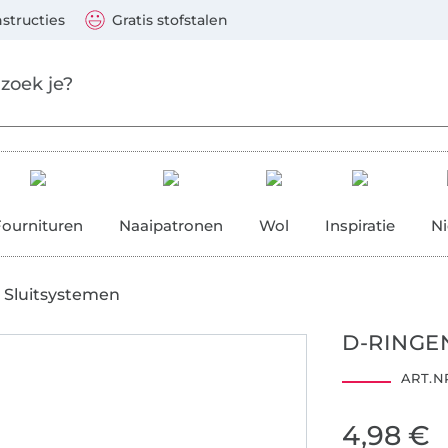
aar de hoofdinhoud gaan
Ga verder met zoek
 Visa, Mastercard, PayPal, iDeal, Vooruitbetaling via b
nstructies
Gratis stofstalen
res
Fournituren
Naaipatronen
Wol
Inspiratie
N
Sluitsystemen
D-RINGEN
ART.NR
4,98 €