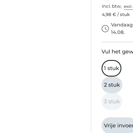
incl. btw,
excl
4,98 € / stuk
Vandaag 
14.08.
Vul het gew
1 stuk
2 stuk
3 stuk
Vrije invoe