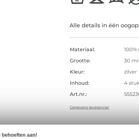
Alle details in één oogop
Materiaal:
100% g
Grootte:
30 m
Kleur:
zilver
Inhoud:
4 stu
Art.nr.:
55523
Gegevens leverancier
e behoeften aan!