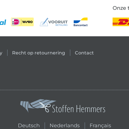
Onze 
y
Recht op retournering
Contact
Wissel naar de Nederlandse sh
Wissel naar de F
Deutsch
Nederlands
Français