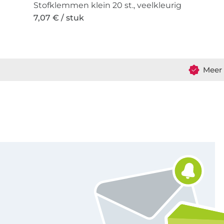
Stofklemmen klein 20 st., veelkleurig
7,07 € / stuk
Meer 
Schrijf je in voor de Stoffen Hemmers nieuwsbrief