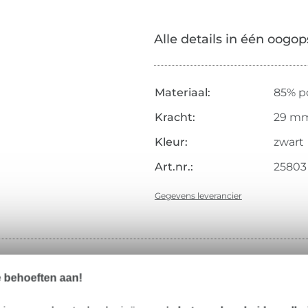
Alle details in één oogop
Materiaal:
85% p
Kracht:
29 m
Kleur:
zwart
Art.nr.:
25803
Gegevens leverancier
Onze tip: Dit past er bij
e behoeften aan!