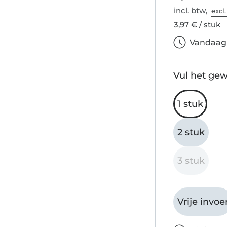
incl. btw,
excl
3,97 € / stuk
Vandaag b
Vul het gew
1 stuk
2 stuk
3 stuk
Vrije invoe