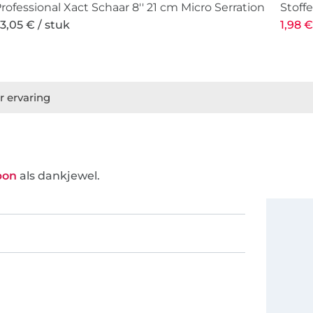
rofessional Xact Schaar 8'' 21 cm Micro Serration
Stoff
3,05 € / stuk
1,98 €
r ervaring
bon
als dankjewel.