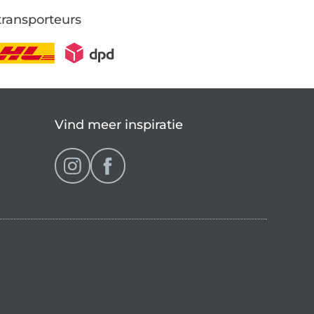
transporteurs
Vind meer inspiratie
op (momenteel gekozen)
ranse shop