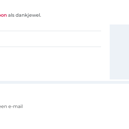
bon
als dankjewel.
een e-mail