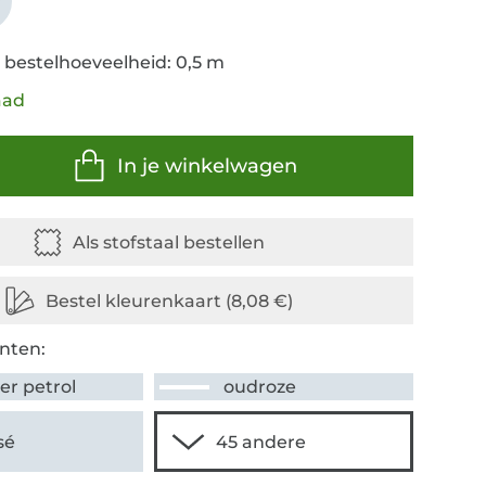
r
 bestelhoeveelheid: 0,5 m
aad
In je winkelwagen
nten:
er petrol
oudroze
sé