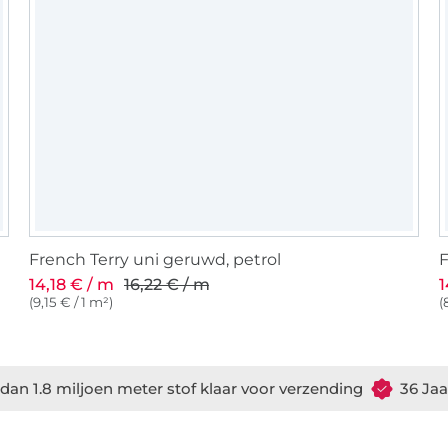
French Terry uni geruwd, petrol
F
14,18 € / m
16,22 € / m
1
(9,15 € / 1 m²)
(
dan 1.8 miljoen meter stof klaar voor verzending
36 Jaa