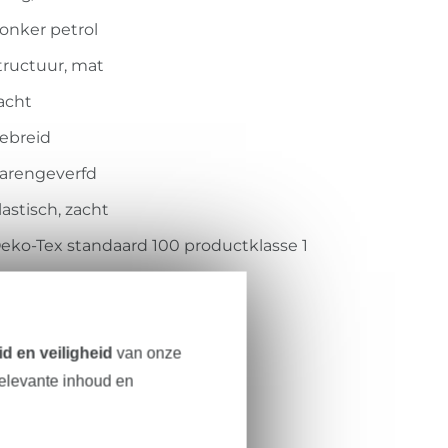
onker petrol
tructuur, mat
acht
ebreid
arengeverfd
lastisch, zacht
eko-Tex standaard 100 productklasse 1
ohenstein HTTI
4.0.45757
d en veiligheid
van onze
00.092-7038
relevante inhoud en