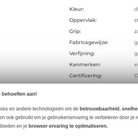
Kleur:
d
Oppervlak:
s
Grip:
z
Fabricagewijze:
g
Verfijning:
g
Kenmerken:
e
Certificering:
O
Testinstituut:
H
e behoeften aan!
Certificaatnummer:
1
kies en andere technologieën om de
betrouwbaarheid, snelhei
Art.nr.:
1
n ook gebruikt om je gebruikerservaring te verbeteren door je 
Gegevens leverancier
 bieden en je
browser ervaring te optimaliseren.