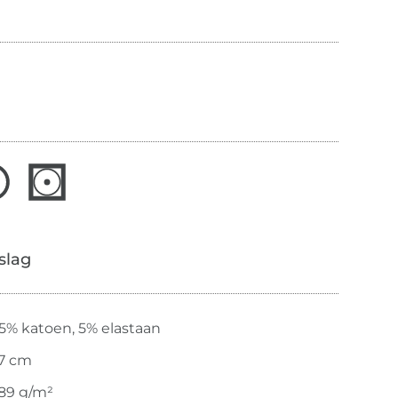
slag
5% katoen, 5% elastaan
7 cm
89 g/m²