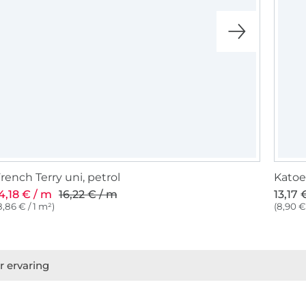
rench Terry uni, petrol
Katoe
4,18 € / m
16,22 € / m
13,17 
8,86 € / 1 m²)
(8,90 €
r ervaring