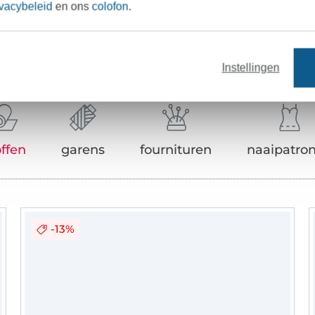
ivacybeleid
en ons
colofon
.
Onze tip: Dit past er bij
Instellingen
offen
garens
fournituren
naaipatro
-13%