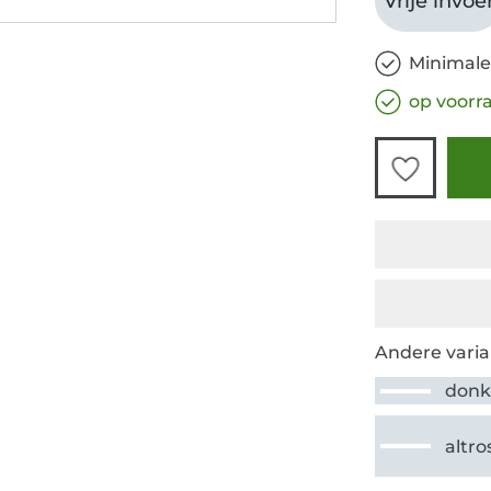
Vrije invoe
Minimale
op voorr
Andere varia
donk
altro