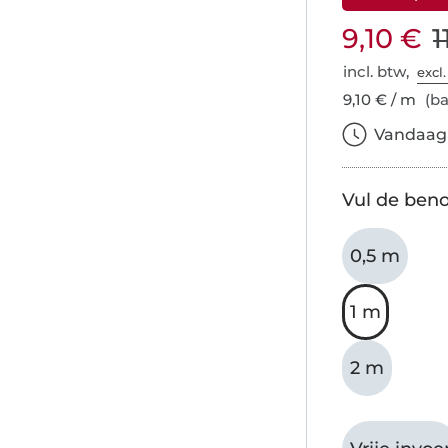
9,10 €
1
incl. btw,
excl
9,10 € / m
(ba
Vandaag b
Vul de beno
0,5 m
1 m
2 m