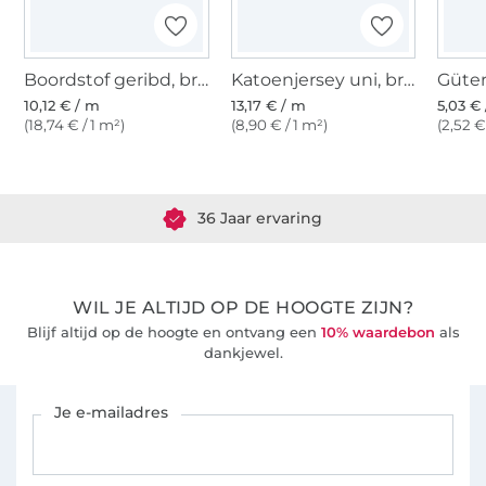
Boordstof geribd, bruin gemêleerd
Katoenjersey uni, bruin gemêleerd
10,12 € / m
13,17 € / m
5,03 € 
(18,74 € / 1 m²)
(8,90 € / 1 m²)
(2,52 €
Meer dan 1.8 miljoen meter stof klaar voor verzending
36 Jaar ervaring
WIL JE ALTIJD OP DE HOOGTE ZIJN?
Blijf altijd op de hoogte en ontvang een
10% waardebon
als
dankjewel.
Schrijf je in voor de Stoffen Hemmers nieuwsbrief
Je e-mailadres