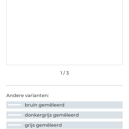
Andere varianten:
bruin gemêleerd
donkergrijs gemêleerd
grijs gemêleerd