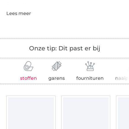
Gegevens leverancier
Onze tip: Dit past er bij
stoffen
garens
fournituren
naaip