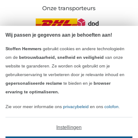
Onze transporteurs
Wij passen je gegevens aan je behoeften aan!
Wissel naar de Duitse shop
Stoffen Hemmers
gebruikt cookies en andere technologieën
om de
betrouwbaarheid, snelheid en veiligheid
van onze
Colofon
website te garanderen. Ze worden ook gebruikt om je
gebruikerservaring te verbeteren door je relevante inhoud en
Algemene voorwaarden
gepersonaliseerde reclame
te bieden en je
browser
ervaring te optimaliseren.
Privacy
Zie voor meer informatie ons
privacybeleid
en ons
colofon
.
Recht op retournering
Contact
Instellingen