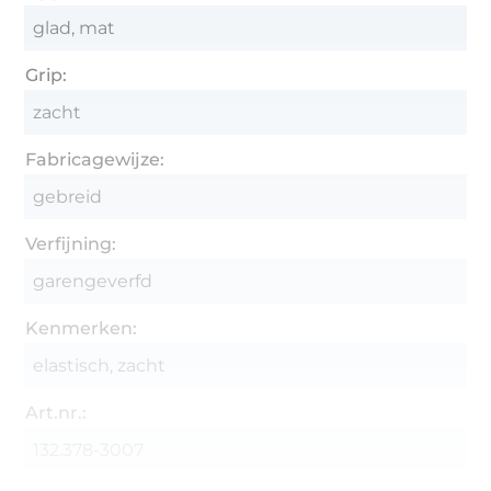
glad, mat
Grip:
zacht
Fabricagewijze:
gebreid
Verfijning:
garengeverfd
Kenmerken:
elastisch, zacht
Art.nr.:
132.378-3007