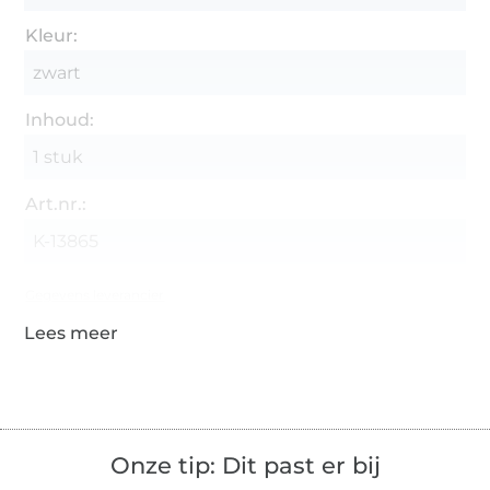
Kleur:
zwart
Inhoud:
1 stuk
Art.nr.:
K-13865
Gegevens leverancier
Onze tip: Dit past er bij