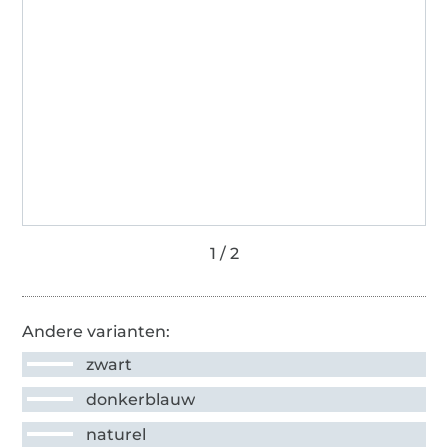
Andere varianten:
zwart
donkerblauw
naturel