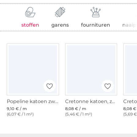
stoffen
garens
fournituren
naaip
Popeline katoen zwart
Cretonne katoen, zwart
9,10 € / m
8,08 € / m
8,08 €
(6,07 € / 1 m²)
(5,46 € / 1 m²)
(5,69 €
Meer dan 1.8 miljoen meter stof klaar voor verzending