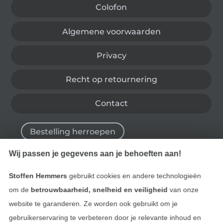
Colofon
Algemene voorwaarden
Privacy
Recht op retournering
Contact
Bestelling herroepen
Wij passen je gegevens aan je behoeften aan!
Vind meer inspiratie
Stoffen Hemmers
gebruikt cookies en andere technologieën
om de
betrouwbaarheid, snelheid en veiligheid
van onze
website te garanderen. Ze worden ook gebruikt om je
gebruikerservaring te verbeteren door je relevante inhoud en