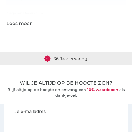
Gegevens leverancier
Meer dan 1.8 miljoen meter stof klaar voor verzending
36 Jaar ervaring
WIL JE ALTIJD OP DE HOOGTE ZIJN?
Blijf altijd op de hoogte en ontvang een
10% waardebon
als
dankjewel.
Schrijf je in voor de Stoffen Hemmers nieuwsbrief
Je e-mailadres