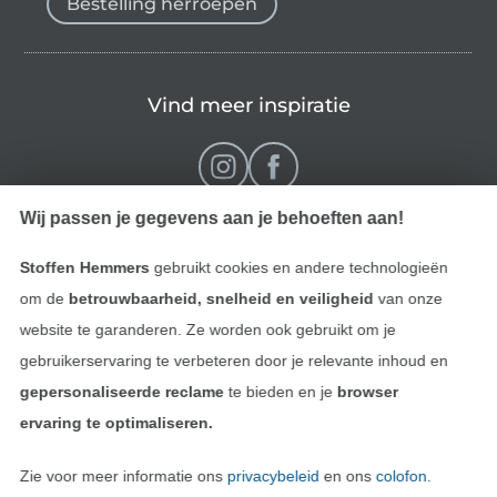
Bestelling herroepen
Vind meer inspiratie
Wij passen je gegevens aan je behoeften aan!
Stoffen Hemmers
gebruikt cookies en andere technologieën
om de
betrouwbaarheid, snelheid en veiligheid
van onze
website te garanderen. Ze worden ook gebruikt om je
gebruikerservaring te verbeteren door je relevante inhoud en
Wissel naar de Nederlands
Wissel naar de Fra
Nederlands
Français
gepersonaliseerde reclame
te bieden en je
browser
ervaring te optimaliseren.
Deutsch
Zie voor meer informatie ons
privacybeleid
en ons
colofon
.