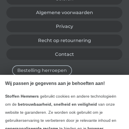
Algemene voorwaarden
Privacy
Recht op retournering
Contact
Bestelling herroepen
Wij passen je gegevens aan je behoeften aan!
Vind meer inspiratie
Stoffen Hemmers
gebruikt cookies en andere technologieën
om de
betrouwbaarheid, snelheid en veiligheid
van onze
website te garanderen. Ze worden ook gebruikt om je
gebruikerservaring te verbeteren door je relevante inhoud en
gepersonaliseerde reclame
te bieden en je
browser