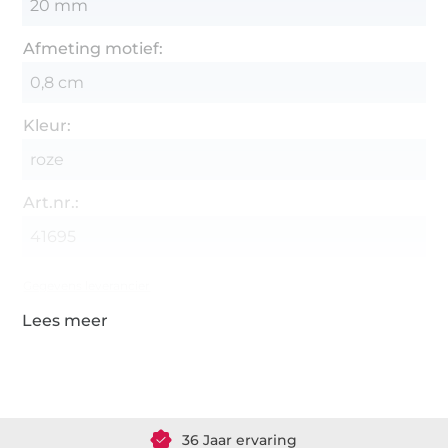
20 mm
Afmeting motief:
0,8 cm
Kleur:
roze
Art.nr.:
41695
Gegevens leverancier
Meer dan 1.8 miljoen meter stof klaar voor verzending
36 Jaar ervaring