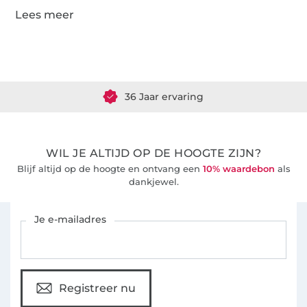
Meer dan 1.8 miljoen meter stof klaar voor verzending
36 Jaar ervaring
WIL JE ALTIJD OP DE HOOGTE ZIJN?
Blijf altijd op de hoogte en ontvang een
10% waardebon
als
dankjewel.
Schrijf je in voor de Stoffen Hemmers nieuwsbrief
Je e-mailadres
Registreer nu