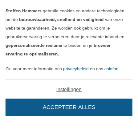
Vind meer inspiratie
Stoffen Hemmers
gebruikt cookies en andere technologieën
om de
betrouwbaarheid, snelheid en veiligheid
van onze
website te garanderen. Ze worden ook gebruikt om je
gebruikerservaring te verbeteren door je relevante inhoud en
gepersonaliseerde reclame
te bieden en je
browser
ervaring te optimaliseren.
Zie voor meer informatie ons
privacybeleid
en ons
colofon
.
Instellingen
Wissel naar de Nederlands
Wissel naar de Fra
Nederlands
Français
ACCEPTEER ALLES
Deutsch