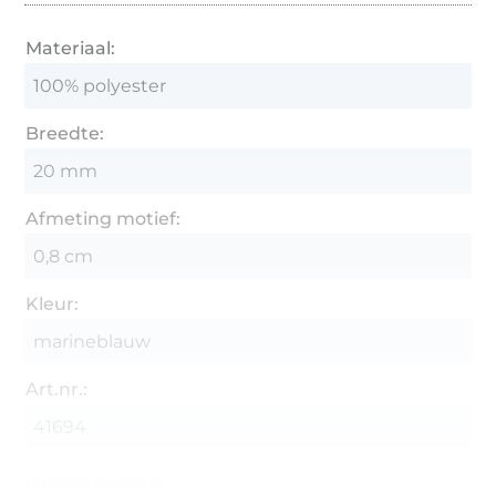
Materiaal:
100% polyester
Breedte:
20 mm
Afmeting motief:
0,8 cm
Kleur:
marineblauw
Art.nr.:
41694
Gegevens leverancier