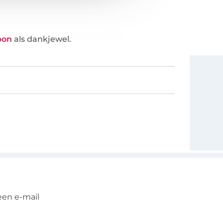
bon
als dankjewel.
een e-mail