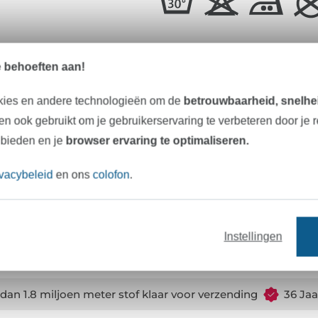
Alle details in één oogop
e behoeften aan!
kies en andere technologieën om de
betrouwbaarheid, snelhei
Materiaal:
n ook gebruikt om je gebruikerservaring te verbeteren door je 
 bieden en je
browser ervaring te optimaliseren.
Breedte:
Kleur:
ivacybeleid
en ons
colofon
.
Art.nr.:
Gegevens leverancier
Instellingen
dan 1.8 miljoen meter stof klaar voor verzending
36 Jaa