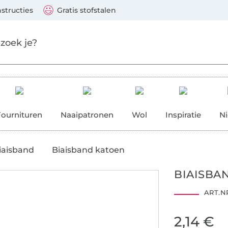
aar de hoofdinhoud gaan
Ga verder met zoek
 Visa, Mastercard, PayPal, iDeal, Vooruitbetaling via b
nstructies
Gratis stofstalen
res
Fournituren
Naaipatronen
Wol
Inspiratie
N
iaisband
Biaisband katoen
BIAISBA
ART.NR
2,14 €