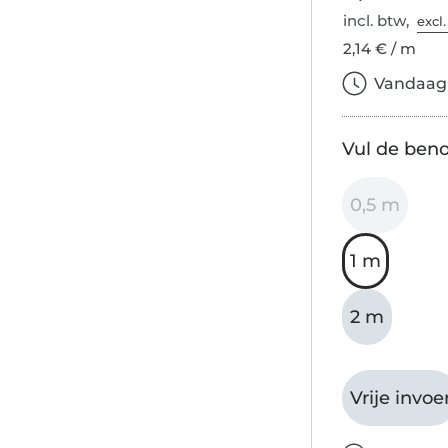
incl. btw,
excl
2,14 € / m
Vandaag b
Vul de beno
0,5 m
1 m
2 m
Vrije invoe