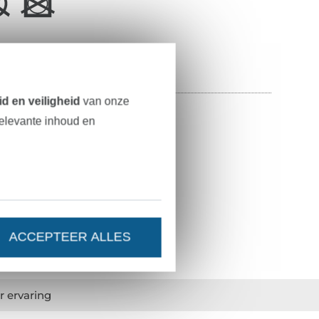
slag
d en veiligheid
van onze
100% katoen
relevante inhoud en
20 mm
geel
1774-201
ACCEPTEER ALLES
r ervaring