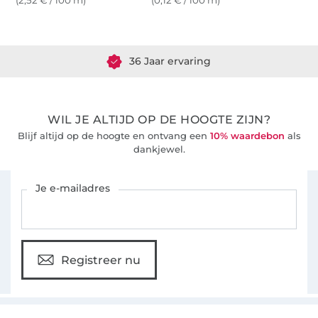
(2,52 € / 100 m)
(0,12 € / 100 m)
Meer dan 1.8 miljoen meter stof klaar voor verzending
36 Jaar ervaring
WIL JE ALTIJD OP DE HOOGTE ZIJN?
Blijf altijd op de hoogte en ontvang een
10% waardebon
als
dankjewel.
Schrijf je in voor de Stoffen Hemmers nieuwsbrief
Je e-mailadres
Registreer nu