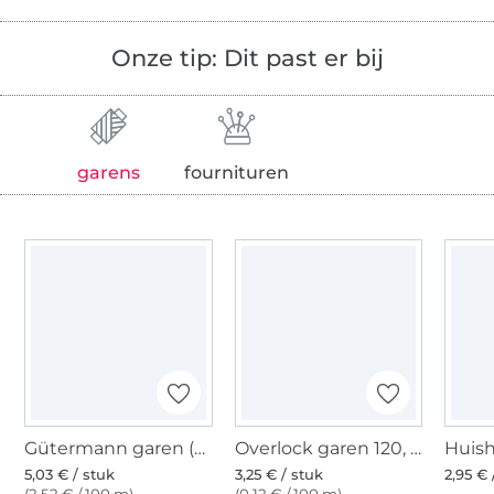
Onze tip: Dit past er bij
garens
fournituren
Gütermann garen (800) wit
Overlock garen 120, 2740 m, gebroken wit
5,03 € / stuk
3,25 € / stuk
2,95 € 