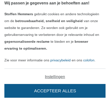
Wij passen je gegevens aan je behoeften aan!
Stoffen Hemmers
gebruikt cookies en andere technologieën
om de
betrouwbaarheid, snelheid en veiligheid
van onze
website te garanderen. Ze worden ook gebruikt om je
gebruikerservaring te verbeteren door je relevante inhoud en
gepersonaliseerde reclame
te bieden en je
browser
ervaring te optimaliseren.
Wissel naar de Nederlands
Wissel naar de Fra
Nederlands
Français
Zie voor meer informatie ons
privacybeleid
en ons
colofon
.
Deutsch
Instellingen
ACCEPTEER ALLES