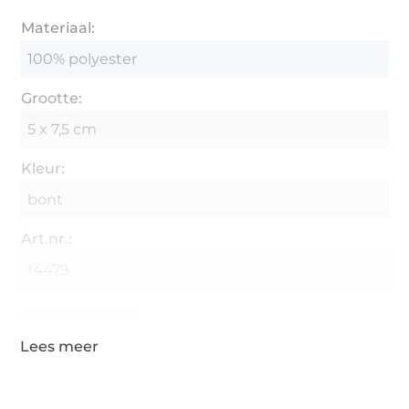
Materiaal:
100% polyester
Grootte:
5 x 7,5 cm
Kleur:
bont
Art.nr.:
14479
Gegevens leverancier