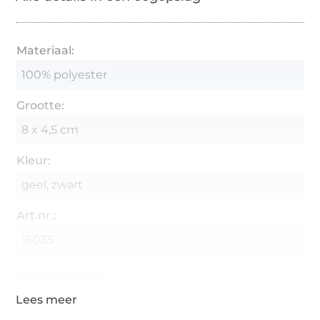
Materiaal:
100% polyester
Grootte:
8 x 4,5 cm
Kleur:
geel, zwart
Art.nr.:
16035
Gegevens leverancier