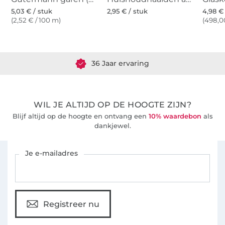
5,03 € / stuk
2,95 € / stuk
4,98 €
(2,52 € / 100 m)
(498,00
Meer dan 1.8 miljoen meter stof klaar voor verzending
36 Jaar ervaring
WIL JE ALTIJD OP DE HOOGTE ZIJN?
Blijf altijd op de hoogte en ontvang een
10% waardebon
als
dankjewel.
Schrijf je in voor de Stoffen Hemmers nieuwsbrief
Je e-mailadres
Registreer nu