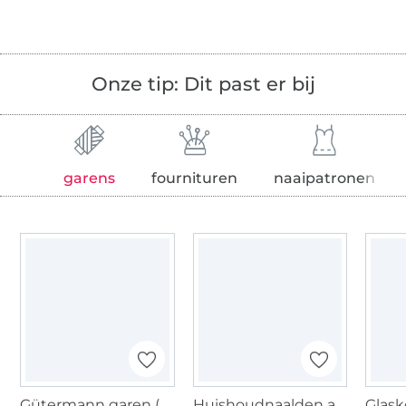
Onze tip: Dit past er bij
garens
fournituren
naaipatronen
Gütermann garen (000) zwart
Huishoudnaalden ass. met goudkleurig oog