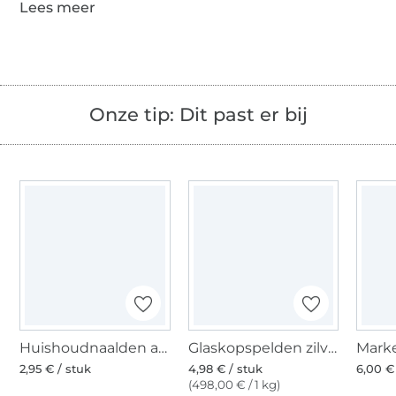
Onze tip: Dit past er bij
Huishoudnaalden ass. met goudkleurig oog
Glaskopspelden zilverkleurig ass. kleuren
2,95 € / stuk
4,98 € / stuk
6,00 €
(498,00 € / 1 kg)