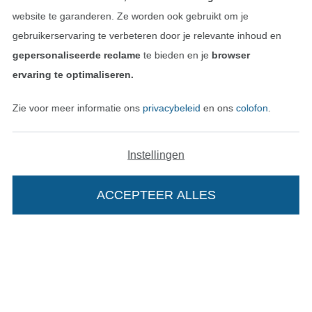
website te garanderen. Ze worden ook gebruikt om je
gebruikerservaring te verbeteren door je relevante inhoud en
gepersonaliseerde reclame
te bieden en je
browser
ervaring te optimaliseren.
Zie voor meer informatie ons
privacybeleid
en ons
colofon
.
Instellingen
Wissel naar de Nederlands
Wissel naar de Fra
Nederlands
Français
ACCEPTEER ALLES
Deutsch