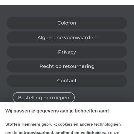
Wissel naar de Duitse shop
Colofon
Algemene voorwaarden
Privacy
Recht op retournering
Contact
Bestelling herroepen
Wij passen je gegevens aan je behoeften aan!
Vind meer inspiratie
Stoffen Hemmers
gebruikt cookies en andere technologieën
om de
betrouwbaarheid, snelheid en veiligheid
van onze