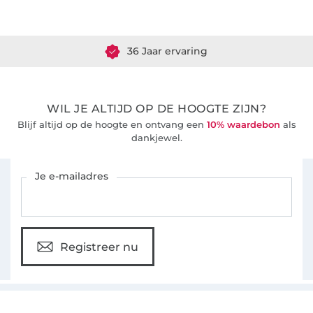
Meer dan 1.8 miljoen meter stof klaar voor verzending
36 Jaar ervaring
WIL JE ALTIJD OP DE HOOGTE ZIJN?
Blijf altijd op de hoogte en ontvang een
10% waardebon
als
dankjewel.
Schrijf je in voor de Stoffen Hemmers nieuwsbrief
Je e-mailadres
Registreer nu