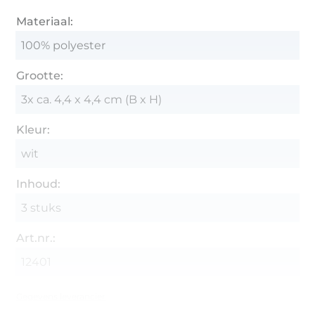
Materiaal:
100% polyester
Grootte:
3x ca. 4,4 x 4,4 cm (B x H)
Kleur:
wit
Inhoud:
3 stuks
Art.nr.:
12401
Gegevens leverancier