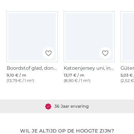
Boordstof glad, donkerblauw
Katoenjersey uni, indigo
9,10 € / m
13,17 € / m
5,03 € 
(13,79 € / 1 m²)
(8,90 € / 1 m²)
(2,52 €
Meer dan 1.8 miljoen meter stof klaar voor verzending
36 Jaar ervaring
WIL JE ALTIJD OP DE HOOGTE ZIJN?