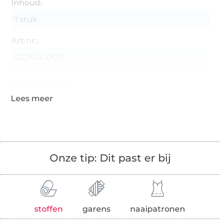
Inhoud:
1 stuk
Art.nr.:
022624-0011
Gegevens leverancier
Onze tip: Dit past er bij
stoffen
garens
naaipatronen