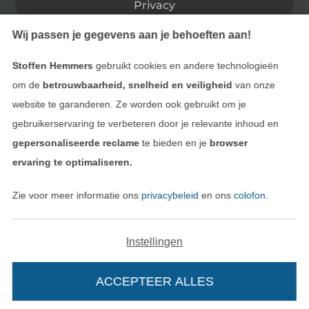
Privacy
Wij passen je gegevens aan je behoeften aan!
Recht op retournering
Stoffen Hemmers
gebruikt cookies en andere technologieën
Contact
om de
betrouwbaarheid, snelheid en veiligheid
van onze
website te garanderen. Ze worden ook gebruikt om je
Bestelling herroepen
gebruikerservaring te verbeteren door je relevante inhoud en
gepersonaliseerde reclame
te bieden en je
browser
ervaring te optimaliseren.
Vind meer inspiratie
Zie voor meer informatie ons
privacybeleid
en ons
colofon
.
Instellingen
ACCEPTEER ALLES