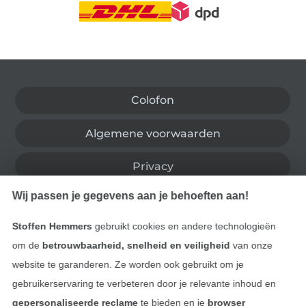
Wissel naar de Duitse shop
Colofon
Algemene voorwaarden
Privacy
Wij passen je gegevens aan je behoeften aan!
Recht op retournering
Stoffen Hemmers
gebruikt cookies en andere technologieën
Contact
om de
betrouwbaarheid, snelheid en veiligheid
van onze
website te garanderen. Ze worden ook gebruikt om je
Bestelling herroepen
gebruikerservaring te verbeteren door je relevante inhoud en
gepersonaliseerde reclame
te bieden en je
browser