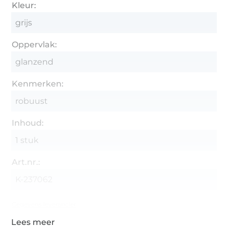
Kleur:
grijs
Oppervlak:
glanzend
Kenmerken:
robuust
Inhoud:
1 stuk
Art.nr.:
K-237062
Gegevens leverancier