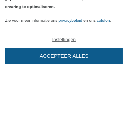
ervaring te optimaliseren.
Vind meer inspiratie
Zie voor meer informatie ons
privacybeleid
en ons
colofon
.
Instellingen
ACCEPTEER ALLES
Wissel naar de Nederlands
Wissel naar de Fra
Nederlands
Français
Deutsch