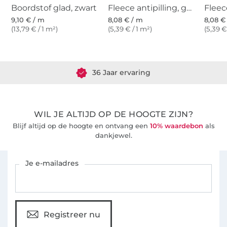
Boordstof glad, zwart
Fleece antipilling, grijs
9,10 € / m
8,08 € / m
8,08 €
(13,79 € / 1 m²)
(5,39 € / 1 m²)
(5,39 €
Meer dan 1.8 miljoen meter stof klaar voor verzending
36 Jaar ervaring
WIL JE ALTIJD OP DE HOOGTE ZIJN?
Blijf altijd op de hoogte en ontvang een
10% waardebon
als
dankjewel.
Schrijf je in voor de Stoffen Hemmers nieuwsbrief
Je e-mailadres
Registreer nu