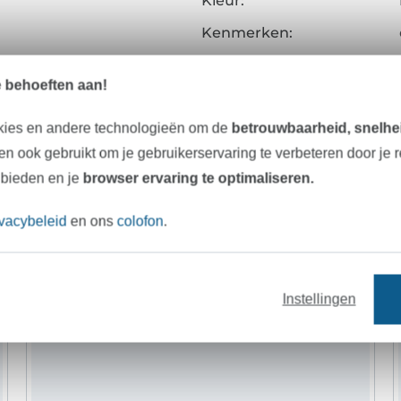
Kleur:
Kenmerken:
Art.nr.:
e behoeften aan!
Gegevens leverancier
kies en andere technologieën om de
betrouwbaarheid, snelhei
n ook gebruikt om je gebruikerservaring te verbeteren door je 
 bieden en je
browser ervaring te optimaliseren.
Onze tip: Dit past er bij
ivacybeleid
en ons
colofon
.
Instellingen
-9%