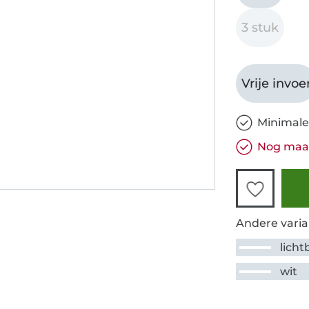
3 stuk
Vrije invoe
Minimale
Nog maar
Andere varia
licht
wit