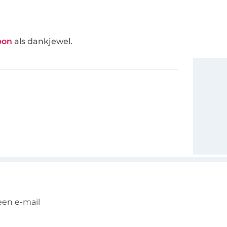
bon
als dankjewel.
een e-mail