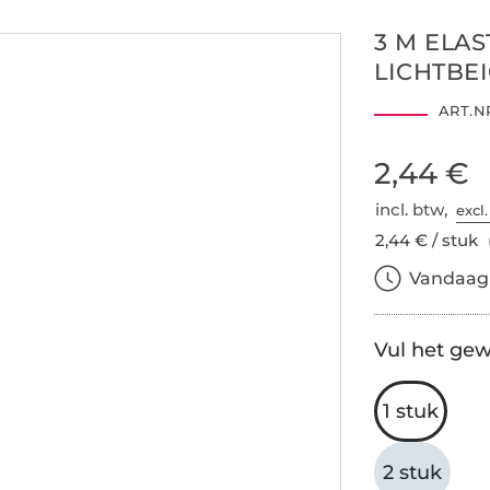
3 M ELAS
LICHTBE
ART.NR
2,44 €
incl. btw,
excl
2,44 € / stuk
Vandaag b
Vul het gew
1 stuk
2 stuk