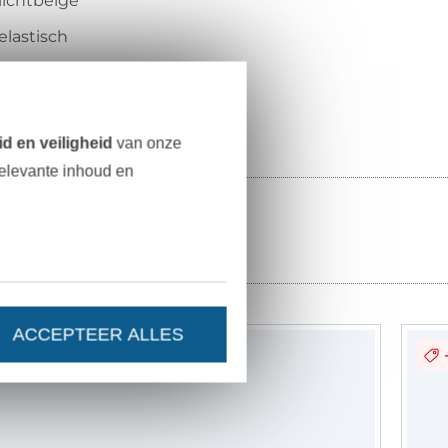
lichtbeige
elastisch
25524
d en veiligheid
van onze
relevante inhoud en
ACCEPTEER ALLES