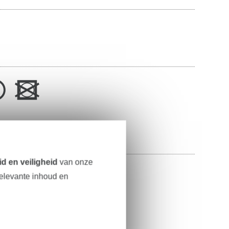
slag
d en veiligheid
van onze
100% polyester
relevante inhoud en
157 cm
250 g/m²