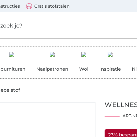
aar de hoofdinhoud gaan
Ga verder met zoek
 Visa, Mastercard, PayPal, iDeal, Vooruitbetaling via b
nstructies
Gratis stofstalen
res
Fournituren
Naaipatronen
Wol
Inspiratie
N
eece stof
WELLNES
ART.NR
23% bespar