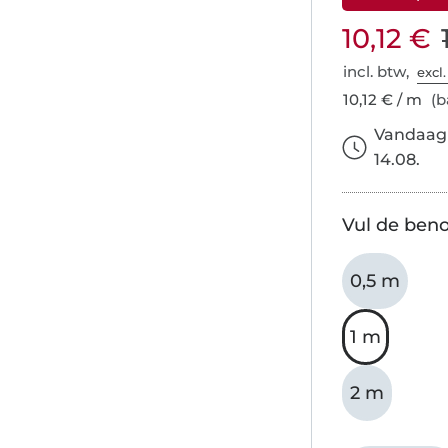
10,12 €
incl. btw,
excl
10,12 € / m
(b
Vandaag 
14.08.
Vul de beno
0,5 m
1 m
2 m