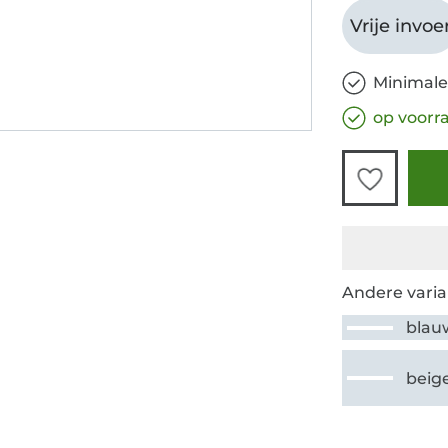
Vrije invoe
Minimale
op voorr
Andere varia
blau
beig