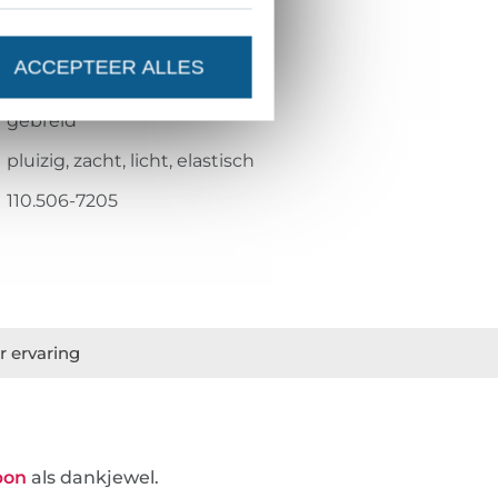
blauw
mat
ACCEPTEER ALLES
zeer zacht
gebreid
pluizig, zacht, licht, elastisch
110.506-7205
r ervaring
bon
als dankjewel.