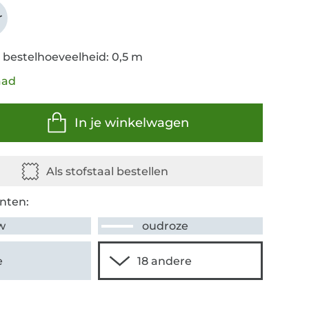
r
 bestelhoeveelheid: 0,5 m
aad
In je winkelwagen
nten:
w
oudroze
e