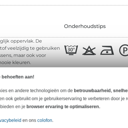
Onderhoudstips
glijk oppervlak. De
tof veelzijdig te gebruiken
ussens, maar ook voor
mooie kleuren.
Alle details in één oogop
e behoeften aan!
kies en andere technologieën om de
betrouwbaarheid, snelhei
Materiaal:
n ook gebruikt om je gebruikerservaring te verbeteren door je 
 bieden en je
browser ervaring te optimaliseren.
Breedte:
Gewicht:
ivacybeleid
en ons
colofon
.