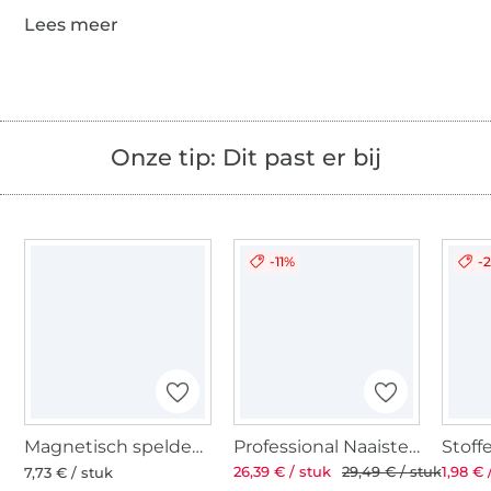
Onze tip: Dit past er bij
-11%
-
Magnetisch speldenkussen
Professional Naaistersschaar ST 8'' 21 cm
26,39 € / stuk
29,49 € / stuk
1,98 € 
7,73 € / stuk