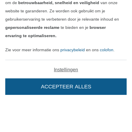
om de
betrouwbaarheid, snelheid en veiligheid
van onze
website te garanderen. Ze worden ook gebruikt om je
gebruikerservaring te verbeteren door je relevante inhoud en
gepersonaliseerde reclame
te bieden en je
browser
ervaring te optimaliseren.
Zie voor meer informatie ons
privacybeleid
en ons
colofon
.
Instellingen
Wissel naar de Nederlands
Wissel naar de Fra
Nederlands
Français
ACCEPTEER ALLES
Deutsch