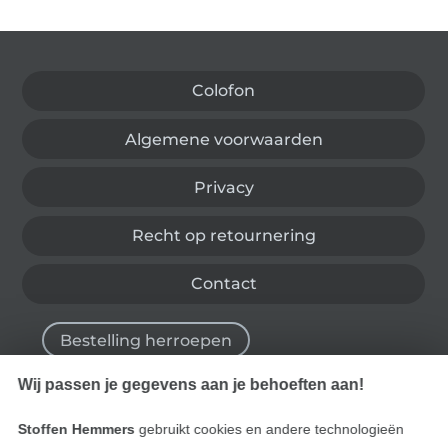
Wissel naar de Duitse shop
Colofon
Algemene voorwaarden
Privacy
Recht op retournering
Contact
Bestelling herroepen
Wij passen je gegevens aan je behoeften aan!
Vind meer inspiratie
Stoffen Hemmers
gebruikt cookies en andere technologieën