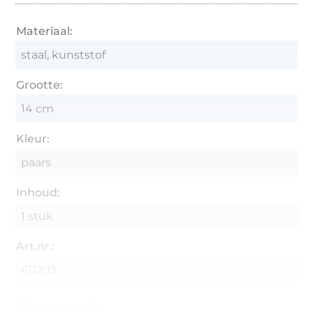
Materiaal:
staal, kunststof
Grootte:
14 cm
Kleur:
paars
Inhoud:
1 stuk
Art.nr.:
611203
Gegevens leverancier