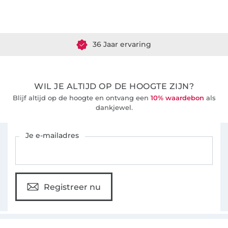
Meer dan 1.8 miljoen meter stof klaar voor verzending
36 Jaar ervaring
WIL JE ALTIJD OP DE HOOGTE ZIJN?
Blijf altijd op de hoogte en ontvang een
10% waardebon
als
dankjewel.
Schrijf je in voor de Stoffen Hemmers nieuwsbrief
Je e-mailadres
Registreer nu