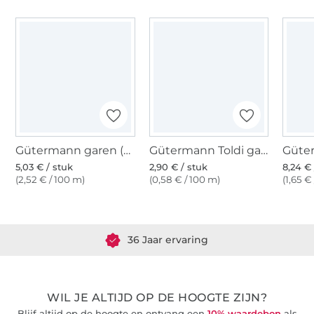
Gütermann garen (310)
Gütermann Toldi garen, 500 m donkerblauw
5,03 € / stuk
2,90 € / stuk
8,24 € 
(2,52 € / 100 m)
(0,58 € / 100 m)
(1,65 €
Meer dan 1.8 miljoen meter stof klaar voor verzending
36 Jaar ervaring
WIL JE ALTIJD OP DE HOOGTE ZIJN?
Blijf altijd op de hoogte en ontvang een
10% waardebon
als