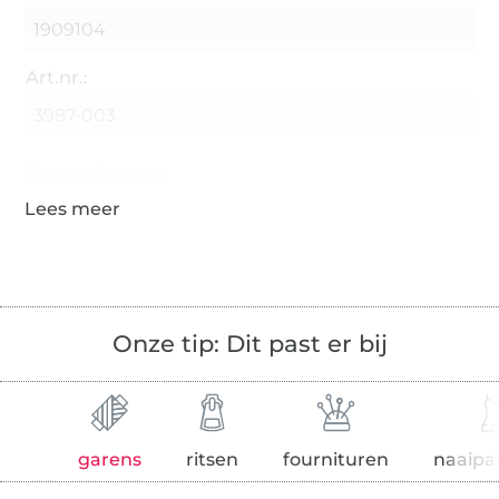
1909104
Art.nr.:
3987-003
Gegevens leverancier
Onze tip: Dit past er bij
garens
ritsen
fournituren
naaipa