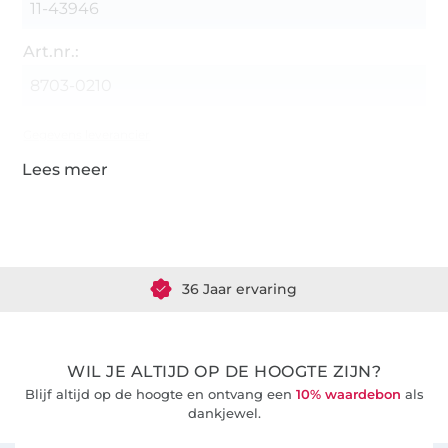
11-43946
Art.nr.:
8703-0210
Gegevens leverancier
Meer dan 1.8 miljoen meter stof klaar voor verzending
36 Jaar ervaring
WIL JE ALTIJD OP DE HOOGTE ZIJN?
Blijf altijd op de hoogte en ontvang een
10% waardebon
als
dankjewel.