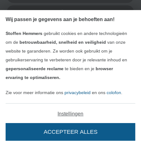
Contact
Wij passen je gegevens aan je behoeften aan!
Bestelling herroepen
Stoffen Hemmers
gebruikt cookies en andere technologieën
om de
betrouwbaarheid, snelheid en veiligheid
van onze
website te garanderen. Ze worden ook gebruikt om je
Vind meer inspiratie
gebruikerservaring te verbeteren door je relevante inhoud en
gepersonaliseerde reclame
te bieden en je
browser
ervaring te optimaliseren.
Zie voor meer informatie ons
privacybeleid
en ons
colofon
.
Instellingen
ACCEPTEER ALLES
Wissel naar de Nederlands
Wissel naar de Fra
Nederlands
Français