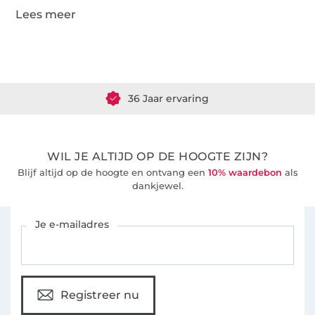
Meer dan 1.8 miljoen meter stof klaar voor verzending
36 Jaar ervaring
WIL JE ALTIJD OP DE HOOGTE ZIJN?
Blijf altijd op de hoogte en ontvang een
10% waardebon
als
dankjewel.
Schrijf je in voor de Stoffen Hemmers nieuwsbrief
Je e-mailadres
Registreer nu