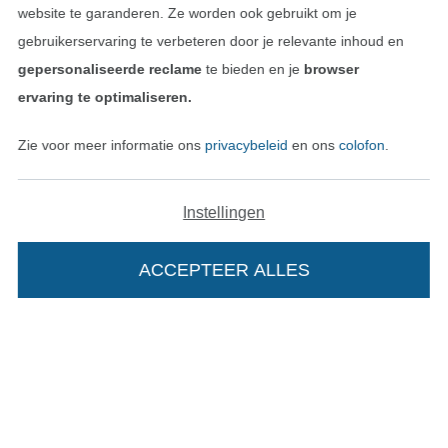
website te garanderen. Ze worden ook gebruikt om je
Vind meer inspiratie
gebruikerservaring te verbeteren door je relevante inhoud en
gepersonaliseerde reclame
te bieden en je
browser
ervaring te optimaliseren.
Zie voor meer informatie ons
privacybeleid
en ons
colofon
.
Instellingen
ACCEPTEER ALLES
Wissel naar de Nederlands
Wissel naar de Fra
Nederlands
Français
Deutsch