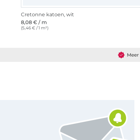
Cretonne katoen, wit
8,08 € / m
(5,46 € / 1 m²)
Meer 
Schrijf je in voor de Stoffen Hemmers nieuwsbrief