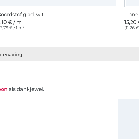
oordstof glad, wit
Linne
,10 € / m
15,20
13,79 € / 1 m²)
(11,26 €
r ervaring
bon
als dankjewel.