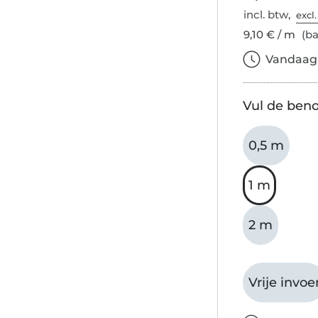
incl. btw,
excl
9,10 € / m
(ba
Vandaag b
Vul de beno
0,5 m
1 m
2 m
Vrije invoe