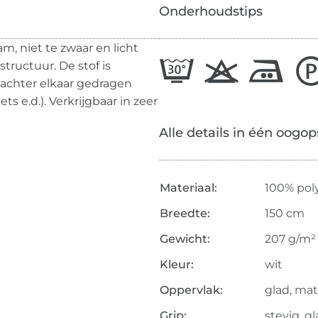
Onderhoudstips
m, niet te zwaar en licht
tructuur. De stof is
 achter elkaar gedragen
ts e.d.). Verkrijgbaar in zeer
Alle details in één oogop
Materiaal:
100% pol
Breedte:
150 cm
Gewicht:
207 g/m²
Kleur:
wit
Oppervlak:
glad, mat
Grip:
stevig, g