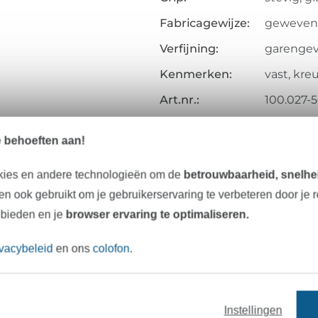
Fabricagewijze:
geweven
Verfijning:
garengev
Kenmerken:
vast, kr
Art.nr.:
100.027-
Gegevens leverancier
e behoeften aan!
kies en andere technologieën om de
betrouwbaarheid, snelhei
n ook gebruikt om je gebruikerservaring te verbeteren door je 
Onze tip: Dit past er bij
 bieden en je
browser ervaring te optimaliseren.
ivacybeleid
en ons
colofon
.
Instellingen