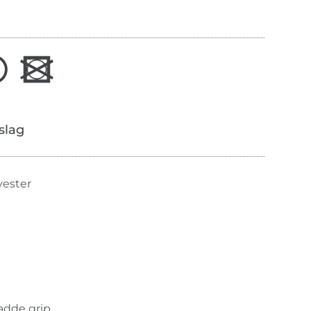
slag
yester
ladde grip