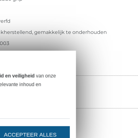
erfd
eukherstellend, gemakkelijk te onderhouden
5003
d en veiligheid
van onze
relevante inhoud en
ACCEPTEER ALLES